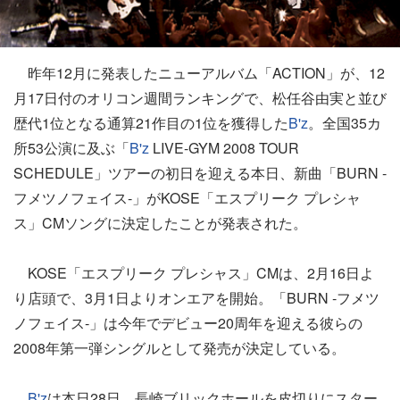
昨年12月に発表したニューアルバム「ACTION」が、12
月17日付のオリコン週間ランキングで、松任谷由実と並び
歴代1位となる通算21作目の1位を獲得した
B'z
。全国35カ
所53公演に及ぶ「
B'z
LIVE-GYM 2008 TOUR
SCHEDULE」ツアーの初日を迎える本日、新曲「BURN ‐
フメツノフェイス‐」がKOSE「エスプリーク プレシャ
ス」CMソングに決定したことが発表された。
KOSE「エスプリーク プレシャス」CMは、2月16日よ
り店頭で、3月1日よりオンエアを開始。「BURN ‐フメツ
ノフェイス‐」は今年でデビュー20周年を迎える彼らの
2008年第一弾シングルとして発売が決定している。
B'z
は本日28日、長崎ブリックホールを皮切りにスター