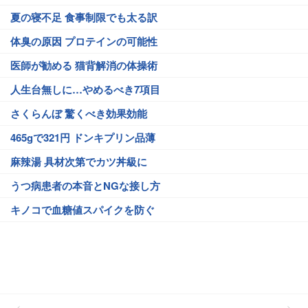
夏の寝不足 食事制限でも太る訳
体臭の原因 プロテインの可能性
医師が勧める 猫背解消の体操術
人生台無しに…やめるべき7項目
さくらんぼ 驚くべき効果効能
465gで321円 ドンキプリン品薄
麻辣湯 具材次第でカツ丼級に
うつ病患者の本音とNGな接し方
キノコで血糖値スパイクを防ぐ