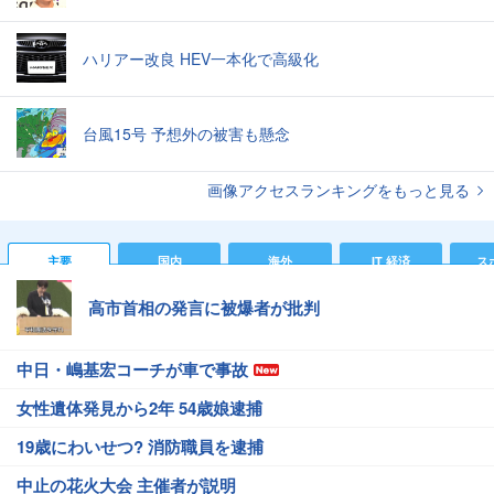
ハリアー改良 HEV一本化で高級化
台風15号 予想外の被害も懸念
画像アクセスランキングをもっと見る
主要
国内
海外
IT 経済
ス
高市首相の発言に被爆者が批判
中日・嶋基宏コーチが車で事故
女性遺体発見から2年 54歳娘逮捕
19歳にわいせつ? 消防職員を逮捕
中止の花火大会 主催者が説明