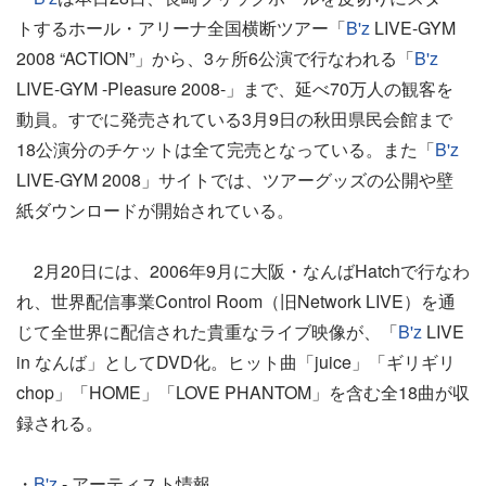
トするホール・アリーナ全国横断ツアー「
B'z
LIVE-GYM
2008 “ACTION”」から、3ヶ所6公演で行なわれる「
B'z
LIVE-GYM -Pleasure 2008-」まで、延べ70万人の観客を
動員。すでに発売されている3月9日の秋田県民会館まで
18公演分のチケットは全て完売となっている。また「
B'z
LIVE-GYM 2008」サイトでは、ツアーグッズの公開や壁
紙ダウンロードが開始されている。
2月20日には、2006年9月に大阪・なんばHatchで行なわ
れ、世界配信事業Control Room（旧Network LIVE）を通
じて全世界に配信された貴重なライブ映像が、「
B'z
LIVE
in なんば」としてDVD化。ヒット曲「juice」「ギリギリ
chop」「HOME」「LOVE PHANTOM」を含む全18曲が収
録される。
・
B'z
- アーティスト情報