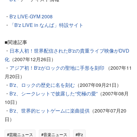
・
B'z LIVE-GYM 2008
・
「B'z LIVE in なんば」特設サイト
■関連記事
・
日本人初！世界配信されたB'zの貴重ライブ映像がDVD
化
（2007年12月26日）
・
アジア初！B'zがロックの聖地に手形を刻印
（2007年11
月20日）
・
B'z、ロックの歴史に名を刻む
（2007年09月21日）
・
B'z、シークレットで披露した“究極の愛”
（2007年08月
10日）
・
B'z、世界的ヒットゲームに楽曲提供
（2007年07月20
日）
#芸能ニュース
#音楽ニュース
#B'z