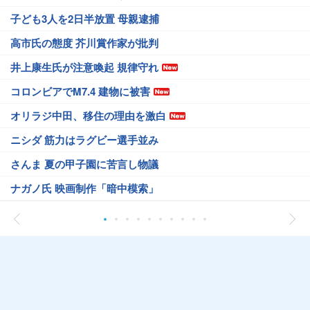
子ども3人を2日半放置 母親逮捕
高市氏の態度 芥川賞作家が批判
井上康生氏が注意喚起 規律守れ
コロンビアでM7.4 建物に被害
オリラジ中田、移住の理由を激白
ニシダ 筋力はラグビー選手並み
さんま 夏の甲子園に苦言し物議
ナガノ氏 映画制作「暗中模索」