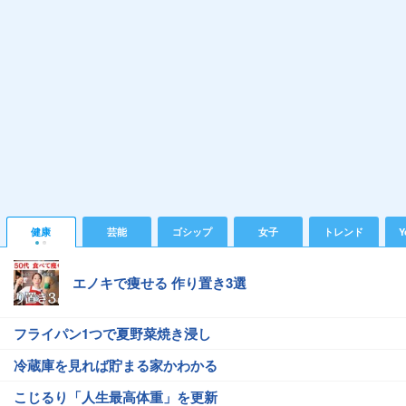
健康
芸能
ゴシップ
女子
トレンド
Y
エノキで痩せる 作り置き3選
フライパン1つで夏野菜焼き浸し
冷蔵庫を見れば貯まる家かわかる
こじるり「人生最高体重」を更新