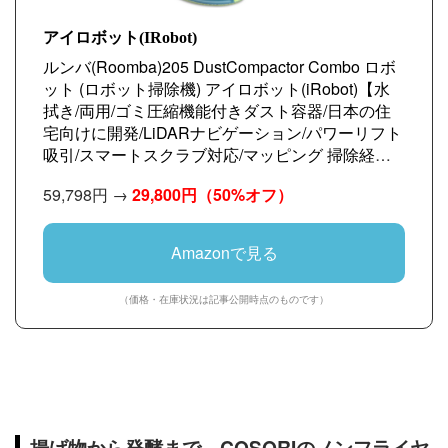
アイロボット(IRobot)
ルンバ(Roomba)205 DustCompactor Combo ロボ
ット (ロボット掃除機) アイロボット(iRobot)【水
拭き/両用/ゴミ圧縮機能付きダスト容器/日本の住
宅向けに開発/LiDARナビゲーション/パワーリフト
吸引/スマートスクラブ対応/マッピング 掃除経路
確認/アプリ操作/落下防止/Amazon.co.jp購入時12
59,798円 →
29,800円
（50%オフ）
ヶ月保証/L121260】ホワイト
Amazonで見る
（価格・在庫状況は記事公開時点のものです）
揚げ物から発酵まで。COSORIのノンフライヤ