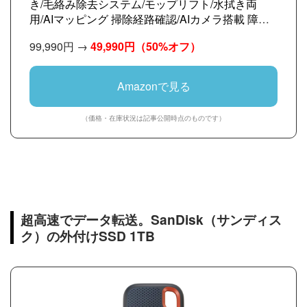
き/毛絡み除去システム/モップリフト/水拭き両
用/AIマッピング 掃除経路確認/AIカメラ搭載 障害
物回避/アプリ操作/落下・衝突防止】ブラック
99,990円 →
49,990円
（50%オフ）
Amazonで見る
（価格・在庫状況は記事公開時点のものです）
超高速でデータ転送。SanDisk（サンディス
ク）の外付けSSD 1TB