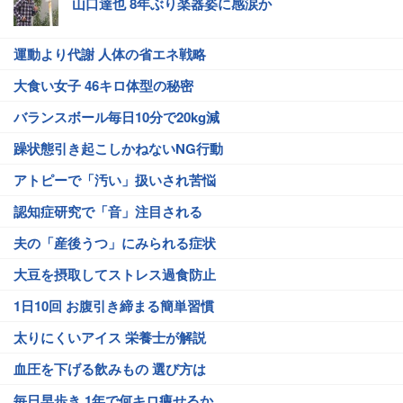
山口達也 8年ぶり楽器姿に感涙か
運動より代謝 人体の省エネ戦略
大食い女子 46キロ体型の秘密
バランスボール毎日10分で20kg減
躁状態引き起こしかねないNG行動
アトピーで「汚い」扱いされ苦悩
認知症研究で「音」注目される
夫の「産後うつ」にみられる症状
大豆を摂取してストレス過食防止
1日10回 お腹引き締まる簡単習慣
太りにくいアイス 栄養士が解説
血圧を下げる飲みもの 選び方は
毎日早歩き 1年で何キロ痩せるか