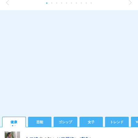
健康
芸能
ゴシップ
女子
トレンド
Y