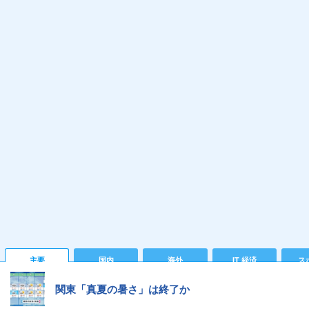
主要
国内
海外
IT 経済
ス
関東「真夏の暑さ」は終了か