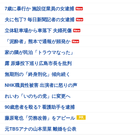
7歳に暴行か 施設従業員の女逮捕
夫に包丁? 毎日新聞記者の女逮捕
立体駐車場から車落下 夫婦死傷
「泥酔者」熊本で通報が頻発か
家の隣が民泊「トラウマなった」
露 原爆投下巡り広島市長を批判
無期刑の「終身刑化」傾向続く
NHK職員性被害 出演者に怒りの声
れいわ「いのちの党」に変更へ
90歳患者を殴る? 看護助手を逮捕
藤原竜也「労務改善」をアピール
元TBSアナの山本里菜 離婚を公表