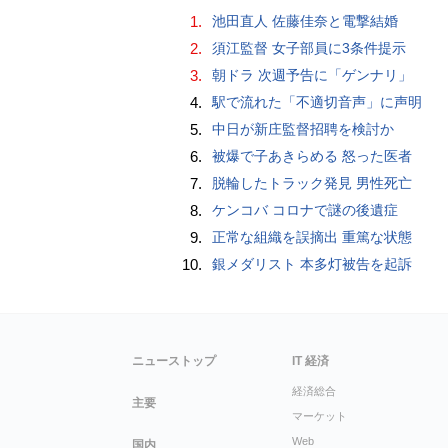
1.
池田直人 佐藤佳奈と電撃結婚
2.
須江監督 女子部員に3条件提示
3.
朝ドラ 次週予告に「ゲンナリ」
4.
駅で流れた「不適切音声」に声明
5.
中日が新庄監督招聘を検討か
6.
被爆で子あきらめる 怒った医者
7.
脱輪したトラック発見 男性死亡
8.
ケンコバ コロナで謎の後遺症
9.
正常な組織を誤摘出 重篤な状態
10.
銀メダリスト 本多灯被告を起訴
ニューストップ
IT 経済
経済総合
主要
マーケット
Web
国内