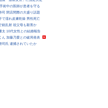
 手術中の医師が患者を守る
寿司 閉店間際の大盛り話題
汗で濡れ皮膚乾燥 男性死亡
で銃乱射 祖父母も殺害か
優太 10代女性との結婚報告
くん 加藤乃愛との破局発表
啓司氏 逮捕されていたか