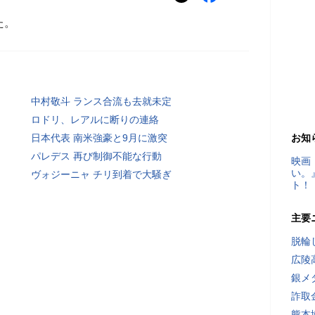
た。
中村敬斗 ランス合流も去就未定
ロドリ、レアルに断りの連絡
日本代表 南米強豪と9月に激突
お知
パレデス 再び制御不能な行動
映画
い。
ヴォジーニャ チリ到着で大騒ぎ
ト！
主要
脱輪
広陵
銀メ
詐取
熊本