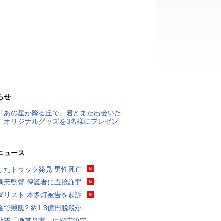
らせ
『あの星が降る丘で、君とまた出会いた
』オリジナルグッズを3名様にプレゼン
ニュース
したトラック発見 男性死亡
高元監督 保護者に直接謝罪
ダリスト 本多灯被告を起訴
金で競艇? 約1.3億円脱税か
地震「激甚災害」に指定決定