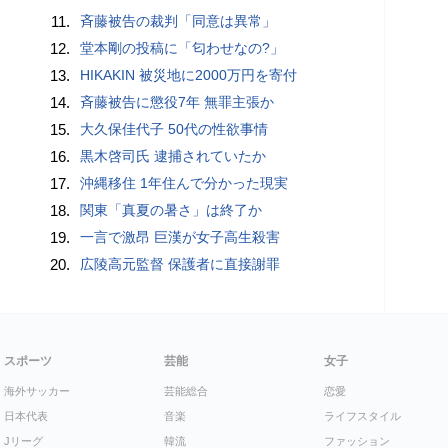
11.
斉藤被告の裁判「同意は異常」
12.
堂本剛の投稿に「匂わせなの?」
13.
HIKAKIN 被災地に2000万円を寄付
14.
斉藤被告に懲役7年 無罪主張か
15.
大久保佳代子 50代の性欲事情
16.
黒木啓司氏 逮捕されていたか
17.
沖縄移住 1年住んで分かった現実
18.
関東「真夏の暑さ」は終了か
19.
一言で激昂 巨漢が女子高生殺害
20.
広陵高元監督 保護者に直接謝罪
スポーツ
芸能
女子
海外サッカー
芸能総合
恋愛
日本代表
音楽
ライフスタイル
Jリーグ
韓流
ファッション