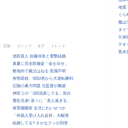
地震
くら
服は
タイ
久保
テオ
芸能
ゴシップ
女子
トレンド
黒木
池田直人 佐藤佳奈と電撃結婚
真夏に完全防備姿「金を出せ」
敷地内で義父はねる 意識不明
有明高校、9回2死から大逆転勝利
広陵の暴力問題 元監督が陳謝
神田うの「3回流産してる」告白
豊臣兄弟! 茶々に「美人過ぎる」
保育園園長 女児にわいせつか
「外国人受け入れ反対」大幅増
結婚してる? さかなクンが回答