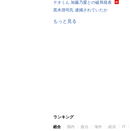
テオくん 加藤乃愛との破局発表
黒木啓司氏 逮捕されていたか
もっと見る
ランキング
総合
国内
政治
海外
経済
IT