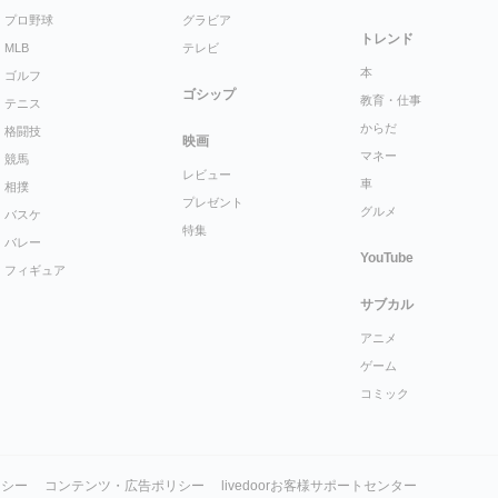
プロ野球
グラビア
トレンド
MLB
テレビ
本
ゴルフ
ゴシップ
教育・仕事
テニス
からだ
格闘技
映画
マネー
競馬
レビュー
車
相撲
プレゼント
グルメ
バスケ
特集
バレー
YouTube
フィギュア
サブカル
アニメ
ゲーム
コミック
リシー
コンテンツ・広告ポリシー
livedoorお客様サポートセンター