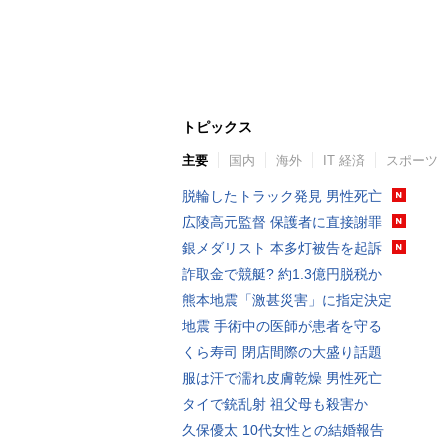
トピックス
主要
国内
海外
IT 経済
スポーツ
脱輪したトラック発見 男性死亡
広陵高元監督 保護者に直接謝罪
銀メダリスト 本多灯被告を起訴
詐取金で競艇? 約1.3億円脱税か
熊本地震「激甚災害」に指定決定
地震 手術中の医師が患者を守る
くら寿司 閉店間際の大盛り話題
服は汗で濡れ皮膚乾燥 男性死亡
タイで銃乱射 祖父母も殺害か
久保優太 10代女性との結婚報告