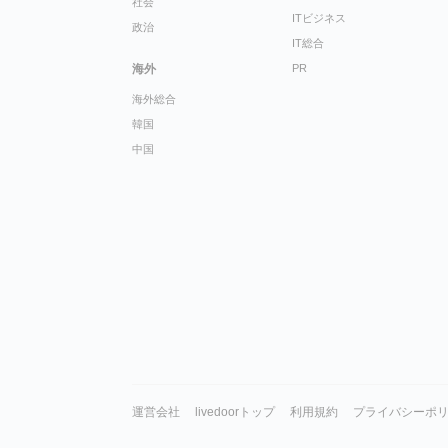
社会
ITビジネス
政治
IT総合
海外
PR
海外総合
韓国
中国
運営会社
livedoorトップ
利用規約
プライバシーポ