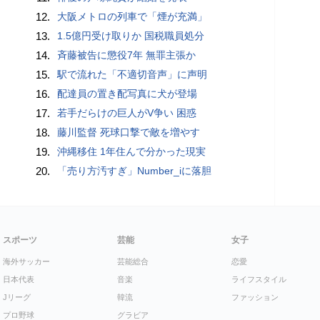
12.
大阪メトロの列車で「煙が充満」
13.
1.5億円受け取りか 国税職員処分
14.
斉藤被告に懲役7年 無罪主張か
15.
駅で流れた「不適切音声」に声明
16.
配達員の置き配写真に犬が登場
17.
若手だらけの巨人がV争い 困惑
18.
藤川監督 死球口撃で敵を増やす
19.
沖縄移住 1年住んで分かった現実
20.
「売り方汚すぎ」Number_iに落胆
スポーツ
芸能
女子
海外サッカー
芸能総合
恋愛
日本代表
音楽
ライフスタイル
Jリーグ
韓流
ファッション
プロ野球
グラビア