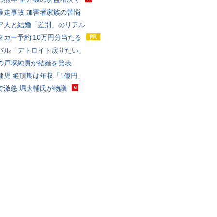
暴走事故 加害者家族の苦悩
ア人と結婚「差別」のリアル
タカー予約 10万円分当たる
バル「デトロイト戻りたい」
の戸塚純貴が結婚を発表
健児 絶頂期は年収「1億円」
で激怒 堀大輔氏が物議