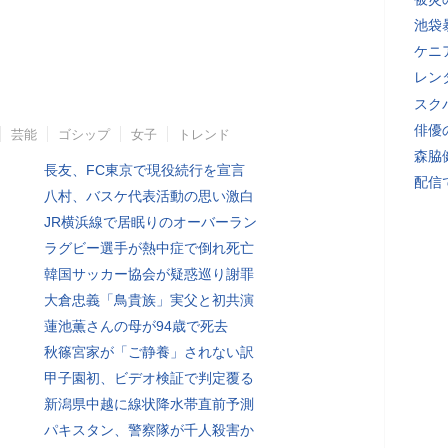
池袋
ケニ
レン
スク
俳優
芸能
ゴシップ
女子
トレンド
森脇
長友、FC東京で現役続行を宣言
配信
八村、バスケ代表活動の思い激白
JR横浜線で居眠りのオーバーラン
ラグビー選手が熱中症で倒れ死亡
韓国サッカー協会が疑惑巡り謝罪
大倉忠義「鳥貴族」実父と初共演
蓮池薫さんの母が94歳で死去
秋篠宮家が「ご静養」されない訳
甲子園初、ビデオ検証で判定覆る
新潟県中越に線状降水帯直前予測
パキスタン、警察隊が千人殺害か