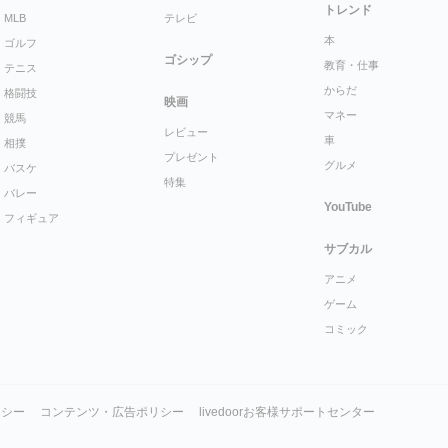
トレンド
MLB
テレビ
本
ゴルフ
ゴシップ
教育・仕事
テニス
からだ
格闘技
映画
マネー
競馬
レビュー
車
相撲
プレゼント
グルメ
バスケ
特集
バレー
YouTube
フィギュア
サブカル
アニメ
ゲーム
コミック
リシー
コンテンツ・広告ポリシー
livedoorお客様サポートセンター