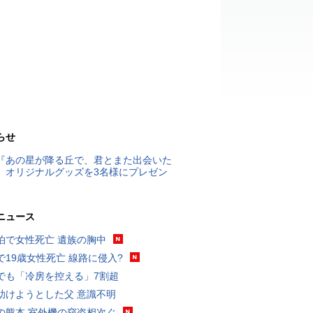
らせ
『あの星が降る丘で、君とまた出会いた
』オリジナルグッズを3名様にプレゼン
ニュース
泊で女性死亡 遺族の胸中
で19歳女性死亡 線路に侵入?
でも「冷房を控える」7割超
助けようとした父 意識不明
の熊本 室外機の窃盗相次ぐ