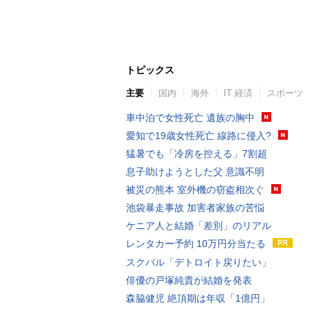
トピックス
主要
国内
海外
IT 経済
スポーツ
車中泊で女性死亡 遺族の胸中
愛知で19歳女性死亡 線路に侵入?
猛暑でも「冷房を控える」7割超
息子助けようとした父 意識不明
被災の熊本 室外機の窃盗相次ぐ
池袋暴走事故 加害者家族の苦悩
ケニア人と結婚「差別」のリアル
レンタカー予約 10万円分当たる
スクバル「デトロイト戻りたい」
俳優の戸塚純貴が結婚を発表
森脇健児 絶頂期は年収「1億円」