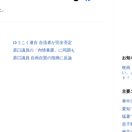
た。
ゆうこく連合 合流者が完全否定
原口議員の「内情暴露」に同調も
原口議員 自画自賛の指摘に反論
お知
映画
い。
ト！
主要
車中
愛知
猛暑
息子
被災