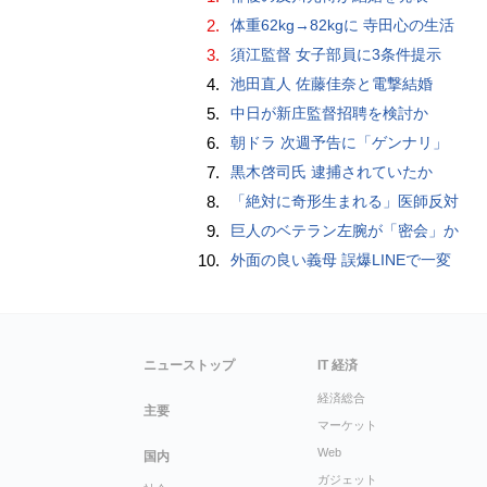
2.
体重62kg→82kgに 寺田心の生活
3.
須江監督 女子部員に3条件提示
4.
池田直人 佐藤佳奈と電撃結婚
5.
中日が新庄監督招聘を検討か
6.
朝ドラ 次週予告に「ゲンナリ」
7.
黒木啓司氏 逮捕されていたか
8.
「絶対に奇形生まれる」医師反対
9.
巨人のベテラン左腕が「密会」か
10.
外面の良い義母 誤爆LINEで一変
ニューストップ
IT 経済
経済総合
主要
マーケット
Web
国内
ガジェット