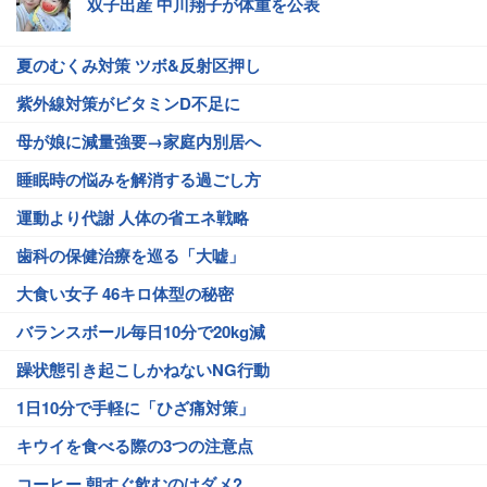
双子出産 中川翔子が体重を公表
夏のむくみ対策 ツボ&反射区押し
紫外線対策がビタミンD不足に
母が娘に減量強要→家庭内別居へ
睡眠時の悩みを解消する過ごし方
運動より代謝 人体の省エネ戦略
歯科の保健治療を巡る「大嘘」
大食い女子 46キロ体型の秘密
バランスボール毎日10分で20kg減
躁状態引き起こしかねないNG行動
1日10分で手軽に「ひざ痛対策」
キウイを食べる際の3つの注意点
コーヒー 朝すぐ飲むのはダメ?