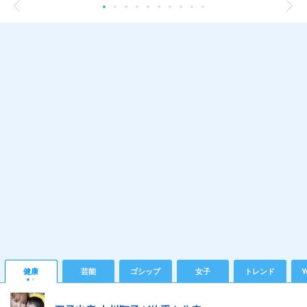
健康
芸能
ゴシップ
女子
トレンド
Y