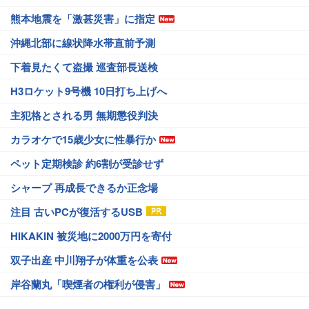
熊本地震を「激甚災害」に指定
沖縄北部に線状降水帯直前予測
下着見たくて盗撮 巡査部長送検
H3ロケット9号機 10日打ち上げへ
主犯格とされる男 無期懲役判決
カラオケで15歳少女に性暴行か
ペット定期検診 約6割が受診せず
シャープ 再成長できるか正念場
注目 古いPCが復活するUSB
HIKAKIN 被災地に2000万円を寄付
双子出産 中川翔子が体重を公表
岸谷蘭丸「喫煙者の権利が侵害」