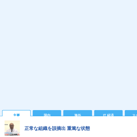
主要
国内
海外
IT 経済
ス
正常な組織を誤摘出 重篤な状態