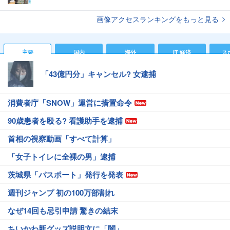
画像アクセスランキングをもっと見る
主要
国内
海外
IT 経済
ス
「43億円分」キャンセル? 女逮捕
消費者庁「SNOW」運営に措置命令
90歳患者を殴る? 看護助手を逮捕
首相の視察動画「すべて計算」
「女子トイレに全裸の男」逮捕
茨城県「パスポート」発行を発表
週刊ジャンプ 初の100万部割れ
なぜ14回も忌引申請 驚きの結末
ちいかわ新グッズ説明文に「闇」