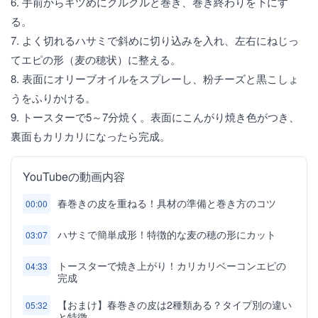
6. 手前からキツめにクルクルと巻き、巻き終わりを下にす
る。
7. よく切れるハサミで斜めに切り込みを入れ、左右にねじっ
てエピの形（麦の穂状）に整える。
8. 表面にオリーブオイルをスプレーし、粉チーズと黒こしょ
うをふりかける。
9. トースターで5～7分焼く。表面にこんがり焼き色がつき、
裏面もカリカリになったら完成。
YouTubeの動画内容
春巻きの皮を重ねる！具材の準備と巻き方のコツ
00:00
ハサミで簡単成形！特徴的な麦の穂の形にカット
03:07
トースターで焼き上がり！カリカリベーコンエピの
04:33
完成
【おまけ】春巻きの皮は2種類ある？タイプ別の違い
05:32
と特徴