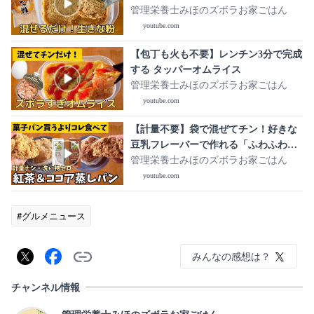
作り方
管理栄養士みほのズボラお家ごはん
youtube.com
【包丁も火も不要】レンチン3分で完成
する タッパーオムライス
管理栄養士みほのズボラお家ごはん
youtube.com
【計量不要】袋で混ぜてチン！好きな
豆乳フレーバーで作れる「ふわふわ豆
乳蒸しパン」紅茶＆ココアバージョン
管理栄養士みほのズボラお家ごはん
youtube.com
#グルメニュース
みんなの感想は？
チャンネル情報