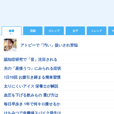
健康
芸能
ゴシップ
女子
トレンド
Y
アトピーで「汚い」扱いされ苦悩
認知症研究で「音」注目される
夫の「産後うつ」にみられる症状
1日10回 お腹引き締まる簡単習慣
太りにくいアイス 栄養士が解説
血圧を下げる飲みもの 選び方は
毎日早歩き 1年で何キロ痩せるか
はちみつで血糖値スパイク発生は