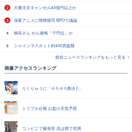
大量注文キャンセル43億円以上か
2
深夜アニメに喫煙描写 BPOで議論
3
桐谷さん がん後悔「千円位」か
4
シャインマスカット約400房盗難
5
総合ニュースランキングをもっと見る
画像アクセスランキング
りくりゅうに「そろそろ飽きた」
トリプル台風 お盆の天気予想
コンビニで爆発音 店は煙で充満