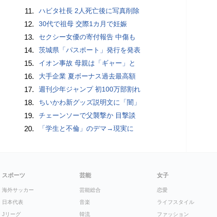
11.
ハビタ社長 2人死亡後に写真削除
12.
30代で祖母 交際1カ月で妊娠
13.
セクシー女優の寄付報告 中傷も
14.
茨城県「パスポート」発行を発表
15.
イオン事故 母親は「ギャー」と
16.
大手企業 夏ボーナス過去最高額
17.
週刊少年ジャンプ 初100万部割れ
18.
ちいかわ新グッズ説明文に「闇」
19.
チェーンソーで父襲撃か 目撃談
20.
「学生と不倫」のデマ→現実に
スポーツ
芸能
女子
海外サッカー
芸能総合
恋愛
日本代表
音楽
ライフスタイル
Jリーグ
韓流
ファッション