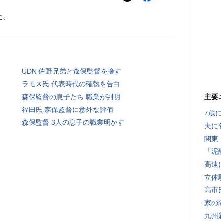
た。
UDN 佐野兄弟と森保監督を擁す
ラモス氏 代表時代の確執を告白
森保監督の息子たち 職業が判明
主要
福田氏 森保監督に意外な評価
7歳
森保監督 3人の息子の職業明かす
夫に
関東
「泥
高速
立体
高市
家の
九州