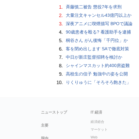
1.
斉藤慎二被告 懲役7年を求刑
2.
大量注文キャンセル43億円以上か
3.
深夜アニメに喫煙描写 BPOで議論
4.
90歳患者を殴る? 看護助手を逮捕
5.
桐谷さん がん後悔「千円位」か
6.
客を閉め出します SAで徹底対策
7.
中日が新庄監督招聘を検討か
8.
シャインマスカット約400房盗難
9.
高校生の信子 勉強中の姿を公開
10.
りくりゅうに「そろそろ飽きた」
ニューストップ
IT 経済
経済総合
主要
マーケット
Web
国内