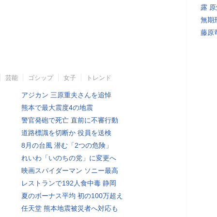
露 
無期
藤原
芸能
ゴシップ
女子
トレンド
アジカン 三原重夫さんを追悼
熊本で最大震度4の地震
警官発砲で死亡 直前に不審行動
道路標識を切断か 役員を送検
8月の台風 潜む「2つの危険」
れいわ「いのちの党」に変更へ
映画スパイダーマン ソニー最高
レストランで192人食中毒 静岡
夏のボーナス平均 初の100万超え
任天堂 熊本地震被災者へ対応も