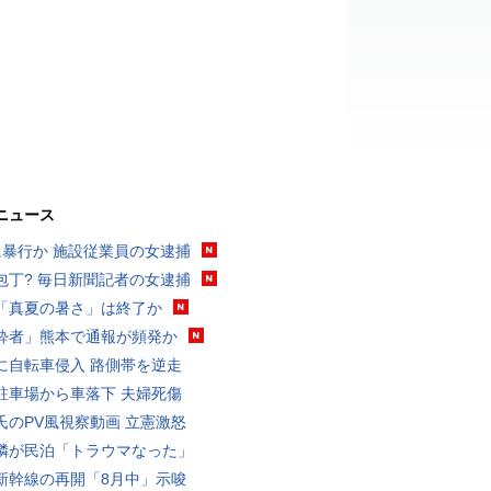
ニュース
に暴行か 施設従業員の女逮捕
包丁? 毎日新聞記者の女逮捕
「真夏の暑さ」は終了か
酔者」熊本で通報が頻発か
に自転車侵入 路側帯を逆走
駐車場から車落下 夫婦死傷
氏のPV風視察動画 立憲激怒
隣が民泊「トラウマなった」
新幹線の再開「8月中」示唆