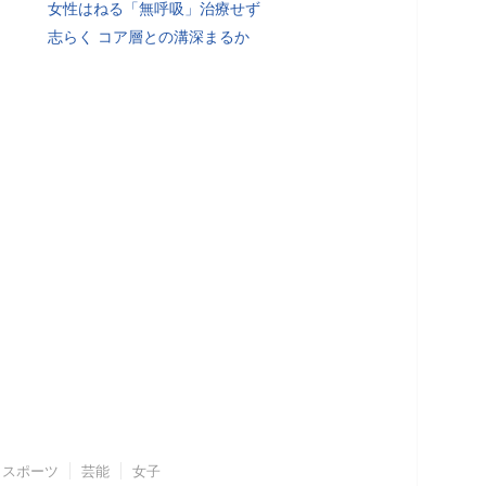
女性はねる「無呼吸」治療せず
志らく コア層との溝深まるか
スポーツ
芸能
女子