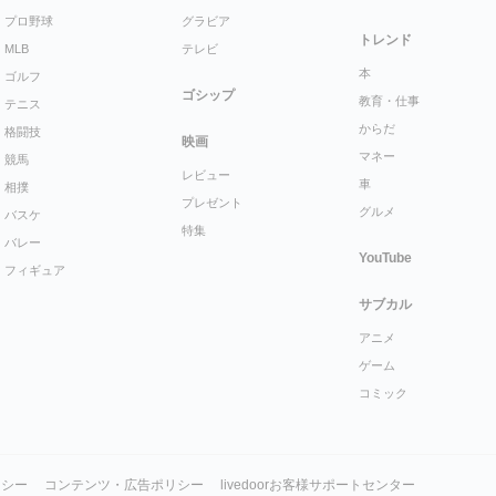
プロ野球
グラビア
トレンド
MLB
テレビ
本
ゴルフ
ゴシップ
教育・仕事
テニス
からだ
格闘技
映画
マネー
競馬
レビュー
車
相撲
プレゼント
グルメ
バスケ
特集
バレー
YouTube
フィギュア
サブカル
アニメ
ゲーム
コミック
リシー
コンテンツ・広告ポリシー
livedoorお客様サポートセンター