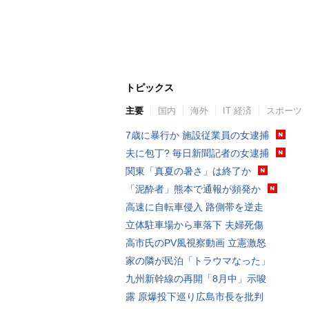
トピックス
主要
国内
海外
IT 経済
スポーツ
7歳に暴行か 施設従業員の女逮捕
夫に包丁? 毎日新聞記者の女逮捕
関東「真夏の暑さ」は終了か
「泥酔者」熊本で通報が頻発か
高速に自転車侵入 路側帯を逆走
立体駐車場から車落下 夫婦死傷
高市氏のPV風視察動画 立憲激怒
家の隣が民泊「トラウマなった」
九州新幹線の再開「8月中」示唆
露 原爆投下巡り広島市長を批判