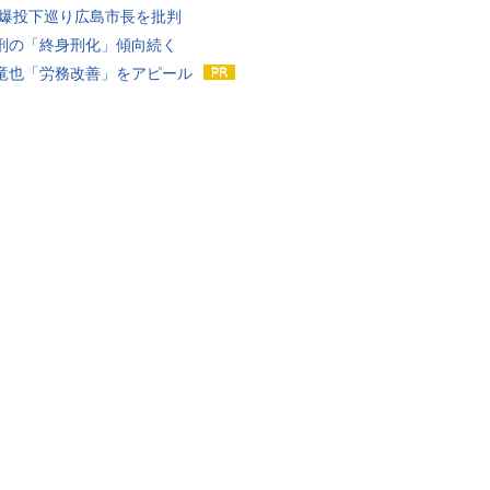
原爆投下巡り広島市長を批判
刑の「終身刑化」傾向続く
竜也「労務改善」をアピール