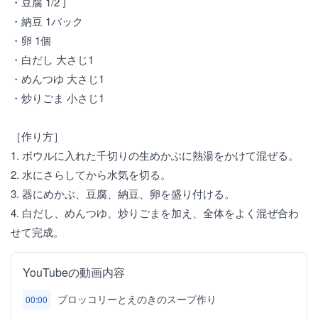
・豆腐 1/2丁
・納豆 1パック
・卵 1個
・白だし 大さじ1
・めんつゆ 大さじ1
・炒りごま 小さじ1
［作り方］
1. ボウルに入れた千切りの生めかぶに熱湯をかけて混ぜる。
2. 水にさらしてから水気を切る。
3. 器にめかぶ、豆腐、納豆、卵を盛り付ける。
4. 白だし、めんつゆ、炒りごまを加え、全体をよく混ぜ合わ
せて完成。
YouTubeの動画内容
ブロッコリーとえのきのスープ作り
00:00