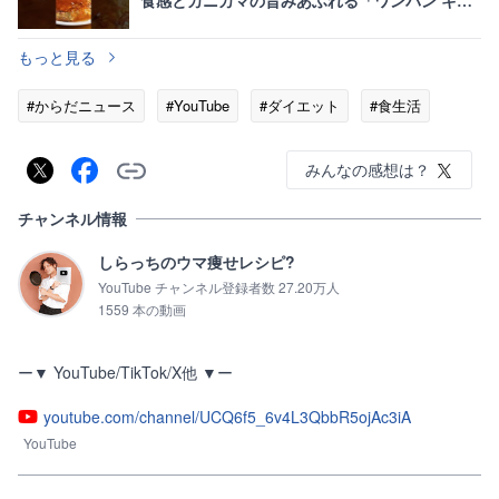
食感とカニカマの旨みあふれる「ワンパン キャ
ベかま焼き」
もっと見る
#からだニュース
#YouTube
#ダイエット
#食生活
みんなの感想は？
チャンネル情報
しらっちのウマ痩せレシピ?
YouTube チャンネル登録者数 27.20万人
1559 本の動画
ー▼ YouTube/TikTok/X他 ▼ー
youtube.com/channel/UCQ6f5_6v4L3QbbR5ojAc3iA
YouTube