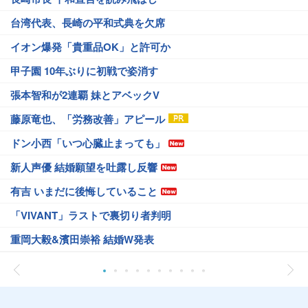
台湾代表、長崎の平和式典を欠席
イオン爆発「貴重品OK」と許可か
甲子園 10年ぶりに初戦で姿消す
張本智和が2連覇 妹とアベックV
藤原竜也、「労務改善」アピール
ドン小西「いつ心臓止まっても」
新人声優 結婚願望を吐露し反響
有吉 いまだに後悔していること
「VIVANT」ラストで裏切り者判明
重岡大毅&濱田崇裕 結婚W発表