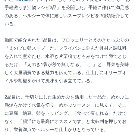
手軽激うま汁物レシピ2品」を公開した。手軽に作れて満足感
のある、ヘルシーで体に嬉しいスープレシピを2種類紹介して
いる。
動画で紹介された1品目は、ブロッコリーとえのきたっぷりの
「えのプロ卵スープ」だ。フライパンに刻んだ具材と調味料
を入れて煮立たせ、水溶き片栗粉でとろみをつけて卵でとじ
るだけ。「えのき1袋が秒で無くなる、、、」と、野菜を美味
しく大量消費できる魅力を伝えている。仕上げにオリーブオ
イルや胡椒をかけて風味を引き立てている。
2品目は、千切りにした生めかぶを活用した一品だ。めかぶに
熱湯をかけて水気を切り「めかぶソーメン」に見立て、そこ
に豆腐、納豆、卵をトッピング。「食べて痩せれる」だけで
なく、「腸活にも最高にオススメです」と太鼓判を押してお
り、栄養満点でヘルシーな仕上がりとなっている。