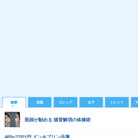
健康
芸能
ゴシップ
女子
トレンド
Y
医師が勧める 猫背解消の体操術
465gで321円 ドンキプリン品薄