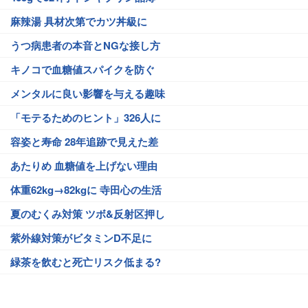
麻辣湯 具材次第でカツ丼級に
うつ病患者の本音とNGな接し方
キノコで血糖値スパイクを防ぐ
メンタルに良い影響を与える趣味
「モテるためのヒント」326人に
容姿と寿命 28年追跡で見えた差
あたりめ 血糖値を上げない理由
体重62kg→82kgに 寺田心の生活
夏のむくみ対策 ツボ&反射区押し
紫外線対策がビタミンD不足に
緑茶を飲むと死亡リスク低まる?