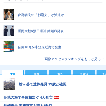
森喜朗氏の「影響力」が減退か
重岡大毅&濱田崇裕 結婚W発表
台風16号が小笠原近海で発生
画像アクセスランキングをもっと見る
主要
国内
海外
IT 経済
ス
槍ヶ岳で遺体発見 19歳と確認
各地の海で事故相次ぐ 4人死亡
長崎市長 平和宣言を読み飛ばし