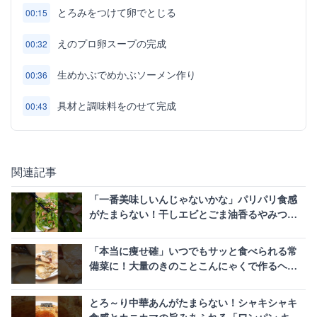
とろみをつけて卵でとじる
00:15
えのプロ卵スープの完成
00:32
生めかぶでめかぶソーメン作り
00:36
具材と調味料をのせて完成
00:43
関連記事
「一番美味しいんじゃないかな」パリパリ食感
がたまらない！干しエビとごま油香るやみつき
生ピーマン
「本当に痩せ確」いつでもサッと食べられる常
備菜に！大量のきのことこんにゃくで作るヘル
シー腸活煮物
とろ～り中華あんがたまらない！シャキシャキ