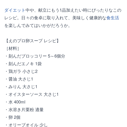
ダイエット
中や、献立にもう1品加えたい時にぴったりなこの
レシピ。日々の食卓に取り入れて、美味しく健康的な
食生活
を楽しんでみてはいかがだろうか。
【えのプロ卵スープ レシピ】
［材料］
・刻んだブロッコリー 5～6個分
・刻んだエノキ 1袋
・鶏ガラ 小さじ2
・醤油 大さじ1
・みりん 大さじ1
・オイスターソース 大さじ1
・水 400ml
・水溶き片栗粉 適量
・卵 2個
・オリーブオイル 少し