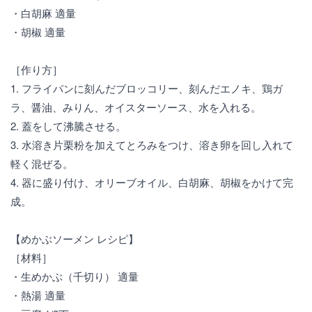
・白胡麻 適量
・胡椒 適量
［作り方］
1. フライパンに刻んだブロッコリー、刻んだエノキ、鶏ガ
ラ、醤油、みりん、オイスターソース、水を入れる。
2. 蓋をして沸騰させる。
3. 水溶き片栗粉を加えてとろみをつけ、溶き卵を回し入れて
軽く混ぜる。
4. 器に盛り付け、オリーブオイル、白胡麻、胡椒をかけて完
成。
【めかぶソーメン レシピ】
［材料］
・生めかぶ（千切り） 適量
・熱湯 適量