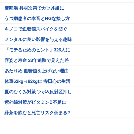
麻辣湯 具材次第でカツ丼級に
うつ病患者の本音とNGな接し方
キノコで血糖値スパイクを防ぐ
メンタルに良い影響を与える趣味
「モテるためのヒント」326人に
容姿と寿命 28年追跡で見えた差
あたりめ 血糖値を上げない理由
体重62kg→82kgに 寺田心の生活
夏のむくみ対策 ツボ&反射区押し
紫外線対策がビタミンD不足に
緑茶を飲むと死亡リスク低まる?