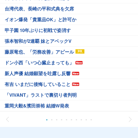
台湾代表、長崎の平和式典を欠席
イオン爆発「貴重品OK」と許可か
甲子園 10年ぶりに初戦で姿消す
張本智和が2連覇 妹とアベックV
藤原竜也、「労務改善」アピール
ドン小西「いつ心臓止まっても」
新人声優 結婚願望を吐露し反響
有吉 いまだに後悔していること
「VIVANT」ラストで裏切り者判明
重岡大毅&濱田崇裕 結婚W発表