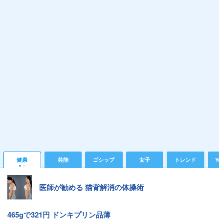
健康
芸能
ゴシップ
女子
トレンド
Y
医師が勧める 猫背解消の体操術
465gで321円 ドンキプリン品薄