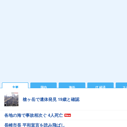
主要
国内
海外
IT 経済
ス
槍ヶ岳で遺体発見 19歳と確認
各地の海で事故相次ぐ 4人死亡
長崎市長 平和宣言を読み飛ばし