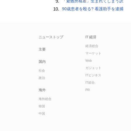
9.
「避難所格差」生まれてしまう訳
10.
90歳患者を殴る? 看護助手を逮捕
ニューストップ
IT 経済
経済総合
主要
マーケット
Web
国内
ガジェット
社会
ITビジネス
政治
IT総合
海外
PR
海外総合
韓国
中国