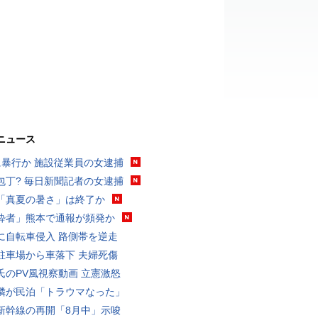
ニュース
に暴行か 施設従業員の女逮捕
包丁? 毎日新聞記者の女逮捕
「真夏の暑さ」は終了か
酔者」熊本で通報が頻発か
に自転車侵入 路側帯を逆走
駐車場から車落下 夫婦死傷
氏のPV風視察動画 立憲激怒
隣が民泊「トラウマなった」
新幹線の再開「8月中」示唆