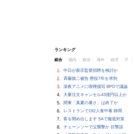
ランキング
総合
国内
政治
海外
経済
IT
1.
中日が新庄監督招聘を検討か
2.
斉藤慎二被告 懲役7年を求刑
3.
深夜アニメに喫煙描写 BPOで議論
4.
大量注文キャンセル43億円以上か
5.
関東「真夏の暑さ」は終了か
6.
レストランで192人食中毒 静岡
7.
客を閉め出します SAで徹底対策
8.
チェーンソーで父襲撃か 目撃談