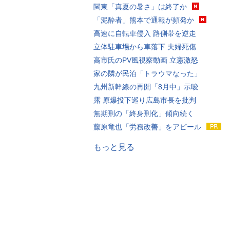
関東「真夏の暑さ」は終了か
「泥酔者」熊本で通報が頻発か
高速に自転車侵入 路側帯を逆走
立体駐車場から車落下 夫婦死傷
高市氏のPV風視察動画 立憲激怒
家の隣が民泊「トラウマなった」
九州新幹線の再開「8月中」示唆
露 原爆投下巡り広島市長を批判
無期刑の「終身刑化」傾向続く
藤原竜也「労務改善」をアピール
もっと見る