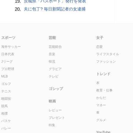
19.
茨城県「パスポート」発行を発表
20.
夫に包丁? 毎日新聞記者の女逮捕
スポーツ
芸能
女子
海外サッカー
芸能総合
恋愛
日本代表
音楽
ライフスタイル
Jリーグ
韓流
ファッション
プロ野球
グラビア
トレンド
MLB
テレビ
本
ゴルフ
ゴシップ
教育・仕事
テニス
からだ
格闘技
映画
マネー
競馬
レビュー
車
相撲
プレゼント
グルメ
バスケ
特集
バレー
YouTube