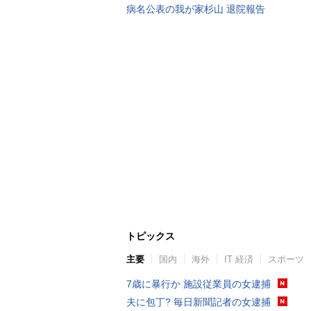
病名公表の我が家杉山 退院報告
トピックス
主要
国内
海外
IT 経済
スポーツ
7歳に暴行か 施設従業員の女逮捕
夫に包丁? 毎日新聞記者の女逮捕