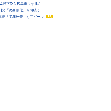
原爆投下巡り広島市長を批判
刑の「終身刑化」傾向続く
竜也「労務改善」をアピール