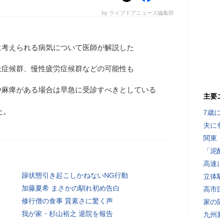
by ライブドアニュース編集部
に考えられる病気について医師が解説した
吸症候群、慢性疲労症候群などの可能性も
や麻痺がある場合は早急に受診すべきとしている
主要
た。
7歳
夫に
関東
「泥
高速
躁状態引き起こしかねないNG行動
立体
加藤夏希 まさかの馴れ初め告白
高市
修行僧の食事 質素さに驚く声
家の
我が家・杉山裕之 退院を報告
九州