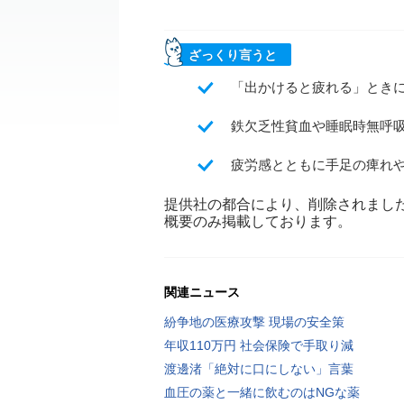
ざっくり言うと
「出かけると疲れる」とき
鉄欠乏性貧血や睡眠時無呼
疲労感とともに手足の痺れ
提供社の都合により、削除されまし
概要のみ掲載しております。
関連ニュース
紛争地の医療攻撃 現場の安全策
年収110万円 社会保険で手取り減
渡邊渚「絶対に口にしない」言葉
血圧の薬と一緒に飲むのはNGな薬