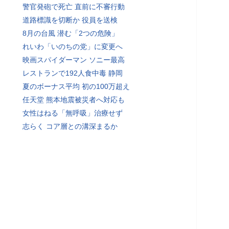
警官発砲で死亡 直前に不審行動
道路標識を切断か 役員を送検
8月の台風 潜む「2つの危険」
れいわ「いのちの党」に変更へ
映画スパイダーマン ソニー最高
レストランで192人食中毒 静岡
夏のボーナス平均 初の100万超え
任天堂 熊本地震被災者へ対応も
女性はねる「無呼吸」治療せず
志らく コア層との溝深まるか