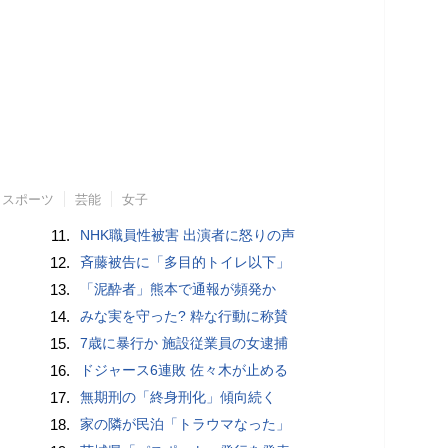
スポーツ
芸能
女子
11.
NHK職員性被害 出演者に怒りの声
12.
斉藤被告に「多目的トイレ以下」
13.
「泥酔者」熊本で通報が頻発か
14.
みな実を守った? 粋な行動に称賛
15.
7歳に暴行か 施設従業員の女逮捕
16.
ドジャース6連敗 佐々木が止める
17.
無期刑の「終身刑化」傾向続く
18.
家の隣が民泊「トラウマなった」