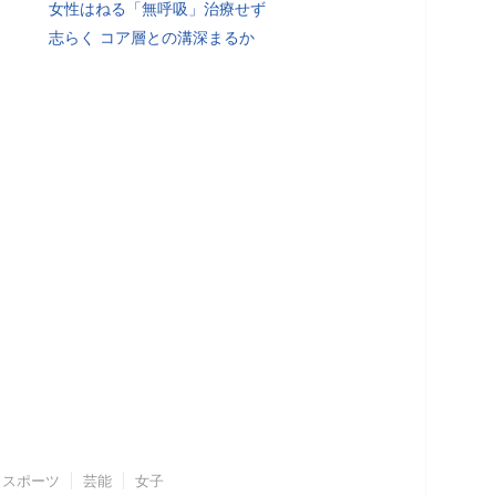
女性はねる「無呼吸」治療せず
志らく コア層との溝深まるか
スポーツ
芸能
女子