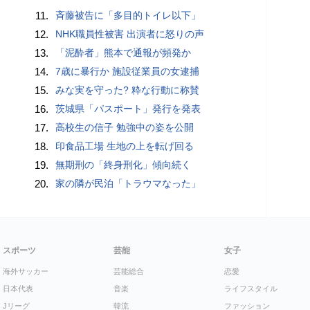
11.
斉藤被告に「多目的トイレ以下」
12.
NHK職員性被害 出演者に怒りの声
13.
「泥酔者」熊本で通報が頻発か
14.
7歳に暴行か 施設従業員の女逮捕
15.
みな実を守った? 粋な行動に称賛
16.
茨城県「パスポート」発行を発表
17.
高校生の信子 勉強中の姿を公開
18.
印食品工場 生地の上を転げ回る
19.
無期刑の「終身刑化」傾向続く
20.
家の隣が民泊「トラウマなった」
スポーツ
芸能
女子
海外サッカー
芸能総合
恋愛
日本代表
音楽
ライフスタイル
Jリーグ
韓流
ファッション