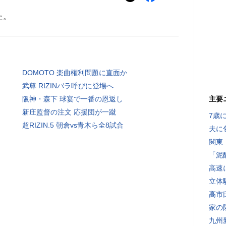
た。
DOMOTO 楽曲権利問題に直面か
武尊 RIZINバラ呼びに登場へ
阪神・森下 球宴で一番の恩返し
主要
新庄監督の注文 応援団が一蹴
7歳
超RIZIN.5 朝倉vs青木ら全8試合
夫に
関東
「泥
高速
立体
高市
家の
九州