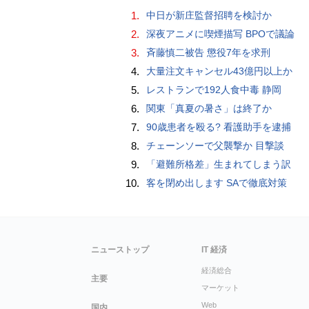
1.
中日が新庄監督招聘を検討か
2.
深夜アニメに喫煙描写 BPOで議論
3.
斉藤慎二被告 懲役7年を求刑
4.
大量注文キャンセル43億円以上か
5.
レストランで192人食中毒 静岡
6.
関東「真夏の暑さ」は終了か
7.
90歳患者を殴る? 看護助手を逮捕
8.
チェーンソーで父襲撃か 目撃談
9.
「避難所格差」生まれてしまう訳
10.
客を閉め出します SAで徹底対策
ニューストップ
IT 経済
経済総合
主要
マーケット
Web
国内