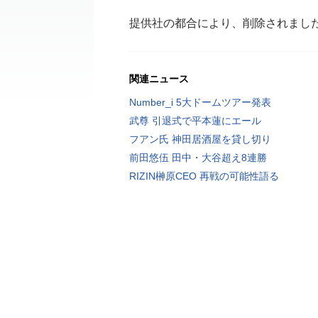
提供社の都合により、削除されまし
関連ニュース
Number_i 5大ドームツアー発表
武尊 引退式で平本蓮にエール
フアン氏 神田居酒屋を貸し切り
前田悠伍 田中・大谷超え8連勝
RIZIN榊原CEO 再戦の可能性語る