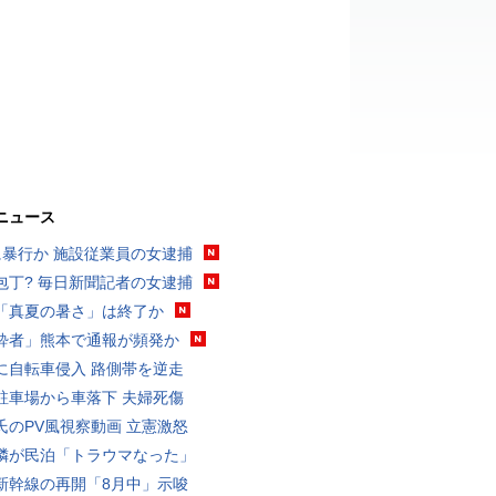
ニュース
に暴行か 施設従業員の女逮捕
包丁? 毎日新聞記者の女逮捕
「真夏の暑さ」は終了か
酔者」熊本で通報が頻発か
に自転車侵入 路側帯を逆走
駐車場から車落下 夫婦死傷
氏のPV風視察動画 立憲激怒
隣が民泊「トラウマなった」
新幹線の再開「8月中」示唆