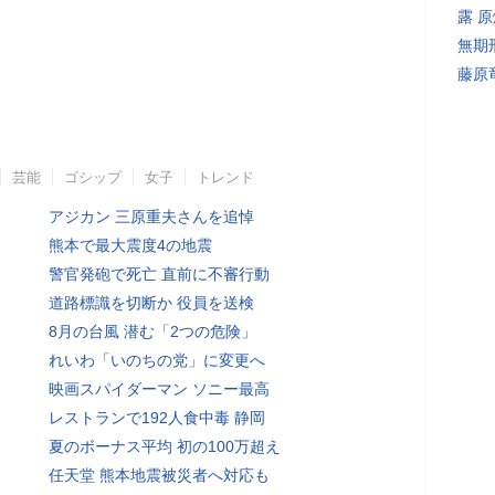
露 
無期
藤原
芸能
ゴシップ
女子
トレンド
アジカン 三原重夫さんを追悼
熊本で最大震度4の地震
警官発砲で死亡 直前に不審行動
道路標識を切断か 役員を送検
8月の台風 潜む「2つの危険」
れいわ「いのちの党」に変更へ
映画スパイダーマン ソニー最高
レストランで192人食中毒 静岡
夏のボーナス平均 初の100万超え
任天堂 熊本地震被災者へ対応も