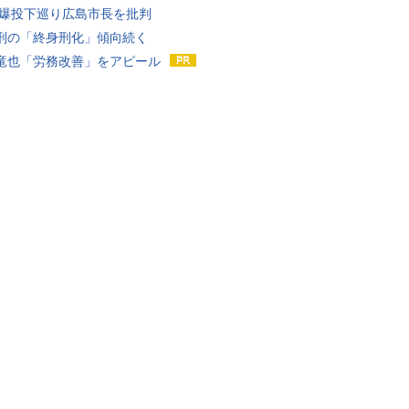
原爆投下巡り広島市長を批判
刑の「終身刑化」傾向続く
竜也「労務改善」をアピール