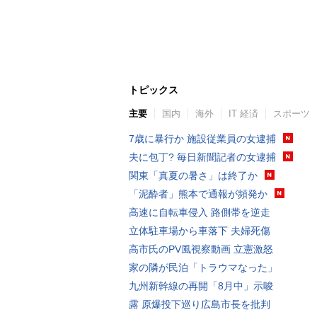
トピックス
主要
国内
海外
IT 経済
スポーツ
7歳に暴行か 施設従業員の女逮捕
夫に包丁? 毎日新聞記者の女逮捕
関東「真夏の暑さ」は終了か
「泥酔者」熊本で通報が頻発か
高速に自転車侵入 路側帯を逆走
立体駐車場から車落下 夫婦死傷
高市氏のPV風視察動画 立憲激怒
家の隣が民泊「トラウマなった」
九州新幹線の再開「8月中」示唆
露 原爆投下巡り広島市長を批判