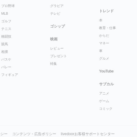
プロ野球
グラビア
トレンド
MLB
テレビ
本
ゴルフ
ゴシップ
教育・仕事
テニス
からだ
格闘技
映画
マネー
競馬
レビュー
車
相撲
プレゼント
グルメ
バスケ
特集
バレー
YouTube
フィギュア
サブカル
アニメ
ゲーム
コミック
リシー
コンテンツ・広告ポリシー
livedoorお客様サポートセンター