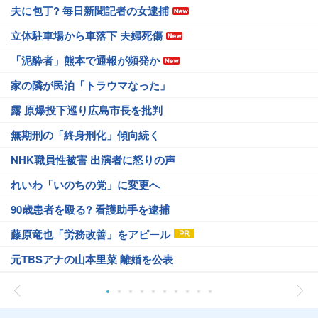
夫に包丁? 毎日新聞記者の女逮捕
立体駐車場から車落下 夫婦死傷
「泥酔者」熊本で通報が頻発か
家の隣が民泊「トラウマなった」
露 原爆投下巡り広島市長を批判
無期刑の「終身刑化」傾向続く
NHK職員性被害 出演者に怒りの声
れいわ「いのちの党」に変更へ
90歳患者を殴る? 看護助手を逮捕
藤原竜也「労務改善」をアピール
元TBSアナの山本里菜 離婚を公表