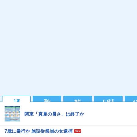
主要
国内
海外
IT 経済
ス
関東「真夏の暑さ」は終了か
7歳に暴行か 施設従業員の女逮捕