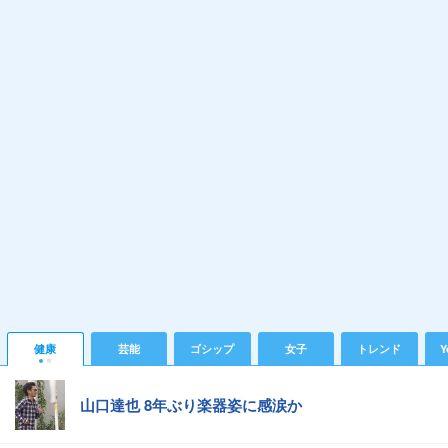
健康
芸能
ゴシップ
女子
トレンド
Y
山口達也 8年ぶり楽器姿に感涙か