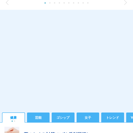
健康
芸能
ゴシップ
女子
トレンド
Y