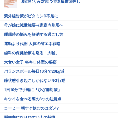
夏のむくみ対策 ツボ&反射区押し
紫外線対策がビタミンD不足に
母が娘に減量強要→家庭内別居へ
睡眠時の悩みを解消する過ごし方
運動より代謝 人体の省エネ戦略
歯科の保健治療を巡る「大嘘」
大食い女子 46キロ体型の秘密
バランスボール毎日10分で20kg減
躁状態引き起こしかねないNG行動
1日10分で手軽に「ひざ痛対策」
キウイを食べる際の3つの注意点
コーヒー 朝すぐ飲むのはダメ?
脳梗塞になりやすい人の特徴