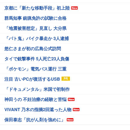
京都に「新たな移動手段」初上陸
群馬知事 銃猟免許の試験に合格
「地震被害想定」見直し 大分県
「パト鬼」バイク暴走か 3人逮捕
悠仁さまが初の広島公式訪問
タイで銃撃事件 5人死亡23人負傷
「ポケモン」電気バス運行 三重
注目 古いPCが復活するUSB
「ドキュメンタル」米国で初制作
神田うの 不妊治療の経験と苦悩
VIVANT 乃木の指摘2回遮った人物
保田泰志「抗がん剤を強めに」