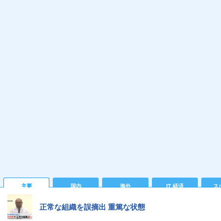
主要
国内
海外
IT 経済
ス
正常な組織を誤摘出 重篤な状態