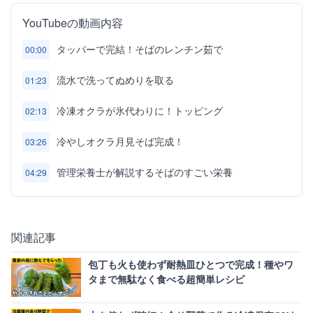
YouTubeの動画内容
タッパーで完結！そばのレンチン茹で
00:00
流水で洗ってぬめりを取る
01:23
冷凍オクラが氷代わりに！トッピング
02:13
冷やしオクラ月見そば完成！
03:26
管理栄養士が解説するそばのすごい栄養
04:29
関連記事
包丁も火も使わず耐熱皿ひとつで完成！種やワ
タまで無駄なく食べる超簡単レシピ