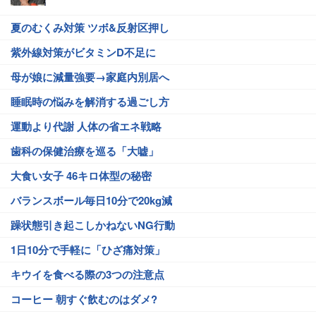
夏のむくみ対策 ツボ&反射区押し
紫外線対策がビタミンD不足に
母が娘に減量強要→家庭内別居へ
睡眠時の悩みを解消する過ごし方
運動より代謝 人体の省エネ戦略
歯科の保健治療を巡る「大嘘」
大食い女子 46キロ体型の秘密
バランスボール毎日10分で20kg減
躁状態引き起こしかねないNG行動
1日10分で手軽に「ひざ痛対策」
キウイを食べる際の3つの注意点
コーヒー 朝すぐ飲むのはダメ?