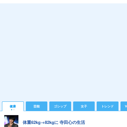
健康
芸能
ゴシップ
女子
トレンド
Y
体重62kg→82kgに 寺田心の生活