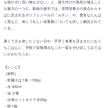
も使わずに洗い物も少ない」と、後片付けの負担が減ること
も魅力の一つだ。動画の後半では、管理栄養士の視点からそ
ばに含まれるポリフェノールの「ルチン」や、豊富なたんぱ
く質など、体にうれしい栄養素についても詳しく解説されて
いる。
暑くて火を使いたくない日や、手早く食事を済ませたいおう
ちごはんに、手軽で栄養満点なこの一皿をぜひ試してみては
いかがだろうか。
【レシピ】
［材料］
・乾麺そば 1束（100g）
・水 400ml
・油 少量
・冷凍カットオクラ 約50g
・卵 1個