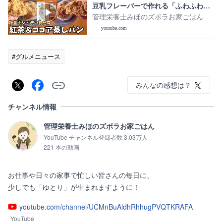
豆乳フレーバーで作れる「ふわふわ豆
乳蒸しパン」紅茶＆ココアバージョン
管理栄養士みほのズボラお家ごはん
youtube.com
#グルメニュース
みんなの感想は？
チャンネル情報
管理栄養士みほのズボラお家ごはん
YouTube チャンネル登録者数 3.03万人
221 本の動画
お仕事や日々の家事で忙しい皆さんの毎日に、

少しでも「ゆとり」が生まれますように！
youtube.com/channel/UCMnBuAldhRhhugPVQTKRAFA
YouTube