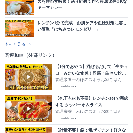
火を使わず時短！余り野菜で作る冷凍保存OKな
キーマカレー
レンチン1分で完成！お肌ケアや血圧対策に嬉し
い簡単「はちみつレモンゼリー」
もっと見る
関連動画（外部リンク）
【1分でおやつ】混ぜるだけで「生チョ
コ」みたいな食感！即席・生きな粉の
作り方
管理栄養士みほのズボラお家ごはん
youtube.com
【包丁も火も不要】レンチン3分で完成
する タッパーオムライス
管理栄養士みほのズボラお家ごはん
youtube.com
【計量不要】袋で混ぜてチン！好きな