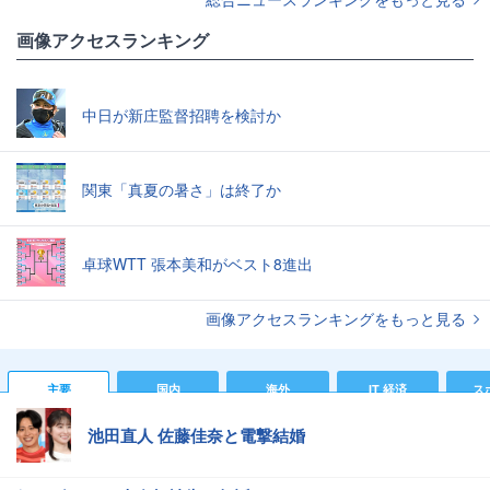
画像アクセスランキング
中日が新庄監督招聘を検討か
関東「真夏の暑さ」は終了か
卓球WTT 張本美和がベスト8進出
画像アクセスランキングをもっと見る
主要
国内
海外
IT 経済
ス
池田直人 佐藤佳奈と電撃結婚