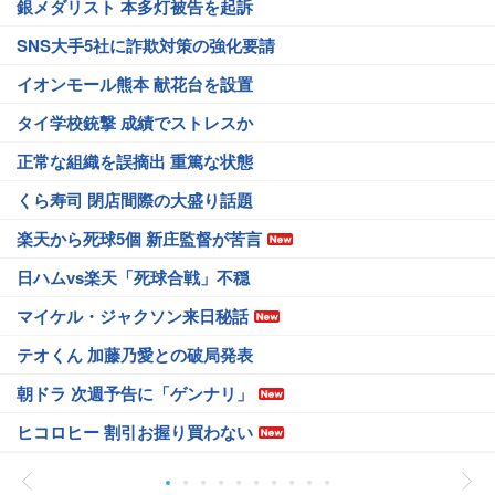
銀メダリスト 本多灯被告を起訴
SNS大手5社に詐欺対策の強化要請
イオンモール熊本 献花台を設置
タイ学校銃撃 成績でストレスか
正常な組織を誤摘出 重篤な状態
くら寿司 閉店間際の大盛り話題
楽天から死球5個 新庄監督が苦言
日ハムvs楽天「死球合戦」不穏
マイケル・ジャクソン来日秘話
テオくん 加藤乃愛との破局発表
朝ドラ 次週予告に「ゲンナリ」
ヒコロヒー 割引お握り買わない