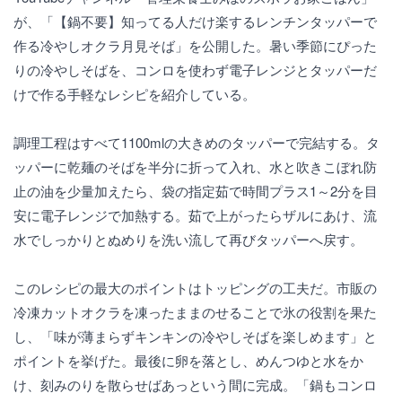
が、「【鍋不要】知ってる人だけ楽するレンチンタッパーで
作る冷やしオクラ月見そば」を公開した。暑い季節にぴった
りの冷やしそばを、コンロを使わず電子レンジとタッパーだ
けで作る手軽なレシピを紹介している。
調理工程はすべて1100mlの大きめのタッパーで完結する。タ
ッパーに乾麺のそばを半分に折って入れ、水と吹きこぼれ防
止の油を少量加えたら、袋の指定茹で時間プラス1～2分を目
安に電子レンジで加熱する。茹で上がったらザルにあけ、流
水でしっかりとぬめりを洗い流して再びタッパーへ戻す。
このレシピの最大のポイントはトッピングの工夫だ。市販の
冷凍カットオクラを凍ったままのせることで氷の役割を果た
し、「味が薄まらずキンキンの冷やしそばを楽しめます」と
ポイントを挙げた。最後に卵を落とし、めんつゆと水をか
け、刻みのりを散らせばあっという間に完成。「鍋もコンロ