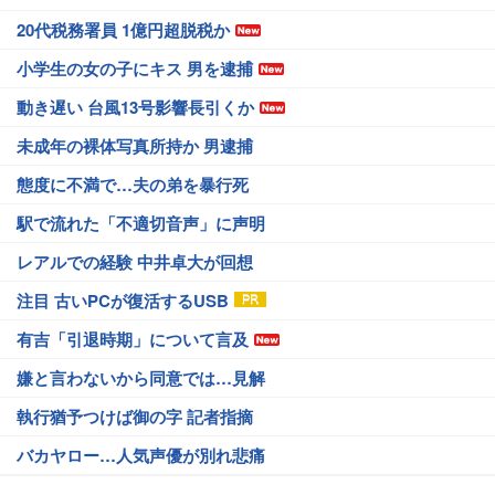
20代税務署員 1億円超脱税か
小学生の女の子にキス 男を逮捕
動き遅い 台風13号影響長引くか
未成年の裸体写真所持か 男逮捕
態度に不満で…夫の弟を暴行死
駅で流れた「不適切音声」に声明
レアルでの経験 中井卓大が回想
注目 古いPCが復活するUSB
有吉「引退時期」について言及
嫌と言わないから同意では…見解
執行猶予つけば御の字 記者指摘
バカヤロー…人気声優が別れ悲痛