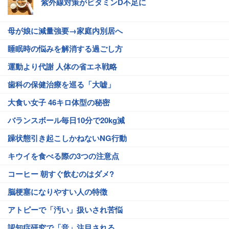
紫外線対策がビタミンD不足に
母が娘に減量強要→家庭内別居へ
睡眠時の悩みを解消する過ごし方
運動より代謝 人体の省エネ戦略
歯科の保健治療を巡る「大嘘」
大食い女子 46キロ体型の秘密
バランスボール毎日10分で20kg減
躁状態引き起こしかねないNG行動
キウイを食べる際の3つの注意点
コーヒー 朝すぐ飲むのはダメ?
脳梗塞になりやすい人の特徴
アトピーで「汚い」扱いされ苦悩
認知症研究で「音」注目される