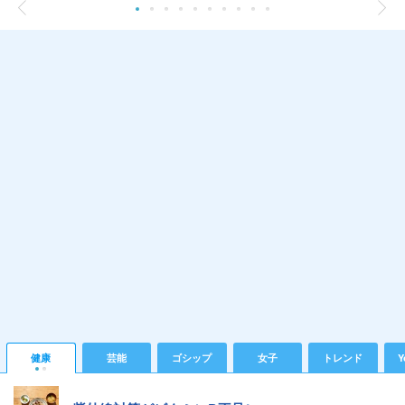
健康
芸能
ゴシップ
女子
トレンド
Y