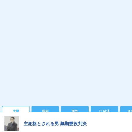
主要
国内
海外
IT 経済
ス
主犯格とされる男 無期懲役判決