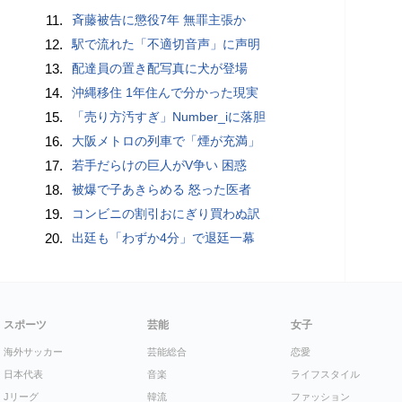
11.
斉藤被告に懲役7年 無罪主張か
12.
駅で流れた「不適切音声」に声明
13.
配達員の置き配写真に犬が登場
14.
沖縄移住 1年住んで分かった現実
15.
「売り方汚すぎ」Number_iに落胆
16.
大阪メトロの列車で「煙が充満」
17.
若手だらけの巨人がV争い 困惑
18.
被爆で子あきらめる 怒った医者
19.
コンビニの割引おにぎり買わぬ訳
20.
出廷も「わずか4分」で退廷一幕
スポーツ
芸能
女子
海外サッカー
芸能総合
恋愛
日本代表
音楽
ライフスタイル
Jリーグ
韓流
ファッション