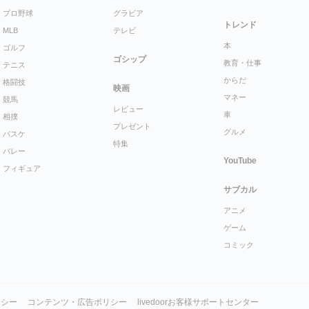
プロ野球
グラビア
トレンド
MLB
テレビ
本
ゴルフ
ゴシップ
教育・仕事
テニス
からだ
格闘技
映画
マネー
競馬
レビュー
車
相撲
プレゼント
グルメ
バスケ
特集
バレー
YouTube
フィギュア
サブカル
アニメ
ゲーム
コミック
リシー
コンテンツ・広告ポリシー
livedoorお客様サポートセンター