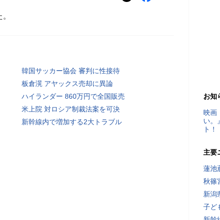
た。
韓国サッカー協会 審判に性接待
板倉滉 アヤックス売却に異論
ハイランダー 860万円で全国販売
お知
米上院 対ロシア制裁法案を可決
映画
い。
新幹線内で増加する2大トラブル
ト！
主要
蓮池
秋篠
新潟
子ど
新幹