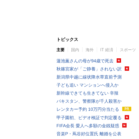
トピックス
主要
国内
海外
IT 経済
スポーツ
蓮池薫さんの母が94歳で死去
秋篠宮家が「ご静養」されない訳
新潟県中越に線状降水帯直前予測
子ども追い マンションへ侵入か
新幹線できても生きてない 辛辣
パキスタン、警察隊が千人殺害か
レンタカー予約 10万円分当たる
甲子園初、ビデオ検証で判定覆る
FIFA会長 愛人へ多額の金銭疑惑
音楽P・蔦谷好位置氏 離婚を公表