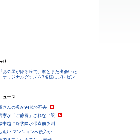
らせ
『あの星が降る丘で、君とまた出会いた
』オリジナルグッズを3名様にプレゼン
ニュース
薫さんの母が94歳で死去
宮家が「ご静養」されない訳
県中越に線状降水帯直前予測
も追い マンションへ侵入か
線できても生きてない 辛辣