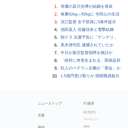
1.
俳優の及川光博が結婚を発表
2.
体重62kg→82kgに 寺田心の生活
3.
須江監督 女子部員に3条件提示
4.
池田直人 佐藤佳奈と電撃結婚
5.
朝ドラ 次週予告に「ゲンナリ」
6.
黒木啓司氏 逮捕されていたか
7.
中日が新庄監督招聘を検討か
8.
「絶対に奇形生まれる」医師反対
9.
巨人のベテラン左腕が「密会」か
10.
1.5億円受け取りか 国税職員処分
ニューストップ
IT 経済
経済総合
主要
マーケット
Web
国内