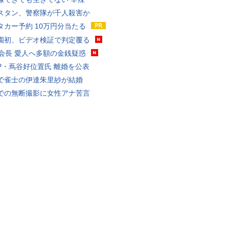
スタン、警察隊が千人殺害か
タカー予約 10万円分当たる
園初、ビデオ検証で判定覆る
FA会長 愛人へ多額の金銭疑惑
P・蔦谷好位置氏 離婚を公表
で雀士の伊達朱里紗が結婚
での無断撮影に女性アナ苦言