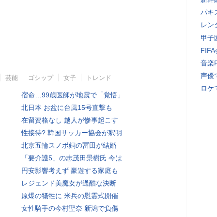
パキ
レン
甲子
FI
音楽
声優
芸能
ゴシップ
女子
トレンド
ロケ
宿命…99歳医師が地震で「覚悟」
北日本 お盆に台風15号直撃も
在留資格なし 越人が惨事起こす
性接待? 韓国サッカー協会が釈明
北京五輪スノボ銅の冨田が結婚
「要介護5」の志茂田景樹氏 今は
円安影響考えず 豪遊する家庭も
レジェンド美魔女が過酷な決断
原爆の犠牲に 米兵の慰霊式開催
女性騎手の今村聖奈 新潟で負傷