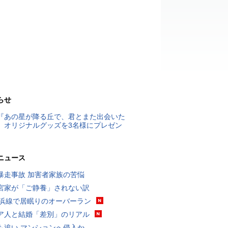
らせ
『あの星が降る丘で、君とまた出会いた
』オリジナルグッズを3名様にプレゼン
ニュース
暴走事故 加害者家族の苦悩
宮家が「ご静養」されない訳
横浜線で居眠りのオーバーラン
ア人と結婚「差別」のリアル
も追い マンションへ侵入か