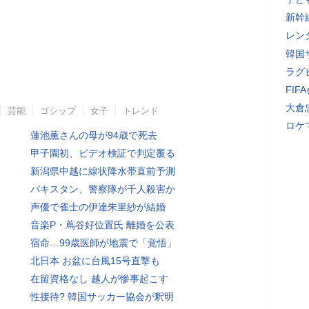
新幹
レン
韓国
ラグ
FI
大倉
芸能
ゴシップ
女子
トレンド
ロケ
蓮池薫さんの母が94歳で死去
甲子園初、ビデオ検証で判定覆る
新潟県中越に線状降水帯直前予測
パキスタン、警察隊が千人殺害か
声優で雀士の伊達朱里紗が結婚
音楽P・蔦谷好位置氏 離婚を公表
宿命…99歳医師が地震で「覚悟」
北日本 お盆に台風15号直撃も
在留資格なし 越人が惨事起こす
性接待? 韓国サッカー協会が釈明