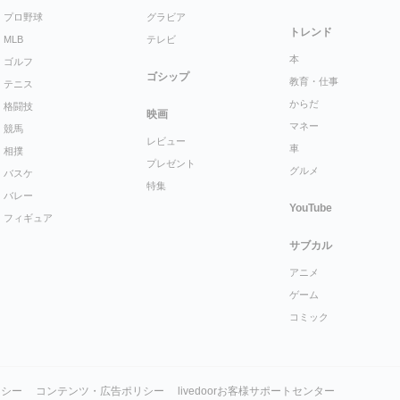
プロ野球
グラビア
トレンド
MLB
テレビ
本
ゴルフ
ゴシップ
教育・仕事
テニス
からだ
格闘技
映画
マネー
競馬
レビュー
車
相撲
プレゼント
グルメ
バスケ
特集
バレー
YouTube
フィギュア
サブカル
アニメ
ゲーム
コミック
リシー
コンテンツ・広告ポリシー
livedoorお客様サポートセンター