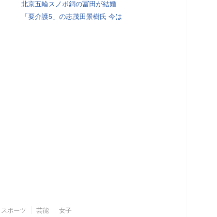
北京五輪スノボ銅の冨田が結婚
「要介護5」の志茂田景樹氏 今は
スポーツ
芸能
女子