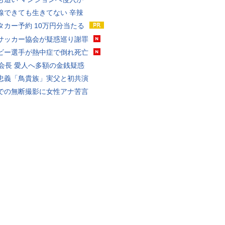
線できても生きてない 辛辣
タカー予約 10万円分当たる
サッカー協会が疑惑巡り謝罪
ビー選手が熱中症で倒れ死亡
FA会長 愛人へ多額の金銭疑惑
忠義「鳥貴族」実父と初共演
での無断撮影に女性アナ苦言