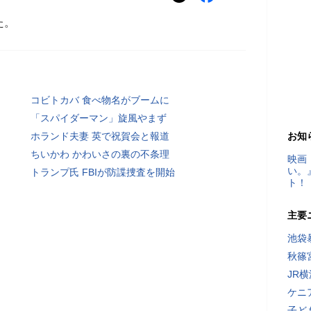
た。
コビトカバ 食べ物名がブームに
「スパイダーマン」旋風やまず
ホランド夫妻 英で祝賀会と報道
お知
ちいかわ かわいさの裏の不条理
映画
い。
トランプ氏 FBIが防諜捜査を開始
ト！
主要
池袋
秋篠
JR
ケニ
子ど