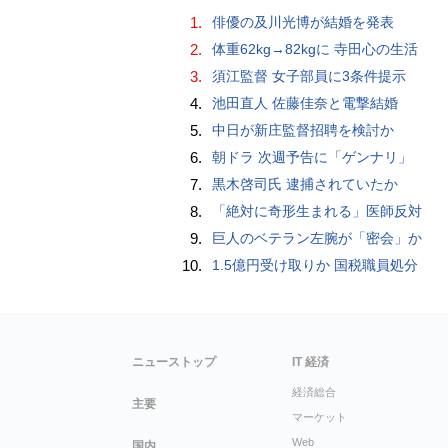
1.
俳優の及川光博が結婚を発表
2.
体重62kg→82kgに 寺田心の生活
3.
須江監督 女子部員に3条件提示
4.
池田直人 佐藤佳奈と電撃結婚
5.
中日が新庄監督招聘を検討か
6.
朝ドラ 次週予告に「ゲンナリ」
7.
黒木啓司氏 逮捕されていたか
8.
「絶対に奇形生まれる」医師反対
9.
巨人のベテラン左腕が「密会」か
10.
1.5億円受け取りか 国税職員処分
ニューストップ
IT 経済
経済総合
主要
マーケット
Web
国内