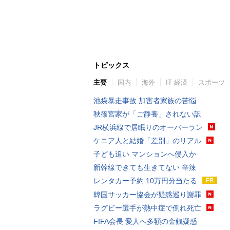
トピックス
主要
国内
海外
IT 経済
スポーツ
池袋暴走事故 加害者家族の苦悩
秋篠宮家が「ご静養」されない訳
JR横浜線で居眠りのオーバーラン
ケニア人と結婚「差別」のリアル
子ども追い マンションへ侵入か
新幹線できても生きてない 辛辣
レンタカー予約 10万円分当たる
韓国サッカー協会が疑惑巡り謝罪
ラグビー選手が熱中症で倒れ死亡
FIFA会長 愛人へ多額の金銭疑惑