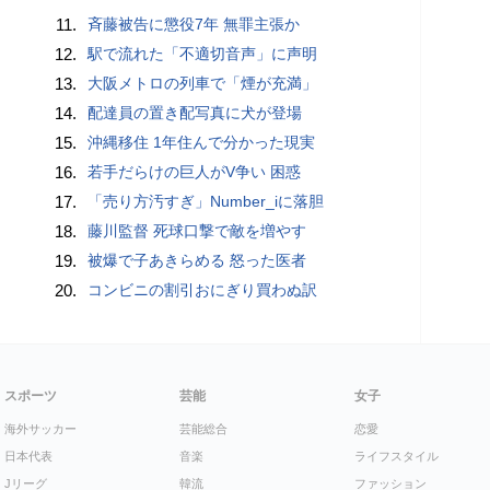
11.
斉藤被告に懲役7年 無罪主張か
12.
駅で流れた「不適切音声」に声明
13.
大阪メトロの列車で「煙が充満」
14.
配達員の置き配写真に犬が登場
15.
沖縄移住 1年住んで分かった現実
16.
若手だらけの巨人がV争い 困惑
17.
「売り方汚すぎ」Number_iに落胆
18.
藤川監督 死球口撃で敵を増やす
19.
被爆で子あきらめる 怒った医者
20.
コンビニの割引おにぎり買わぬ訳
スポーツ
芸能
女子
海外サッカー
芸能総合
恋愛
日本代表
音楽
ライフスタイル
Jリーグ
韓流
ファッション