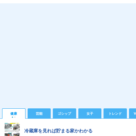
健康
芸能
ゴシップ
女子
トレンド
Y
冷蔵庫を見れば貯まる家かわかる