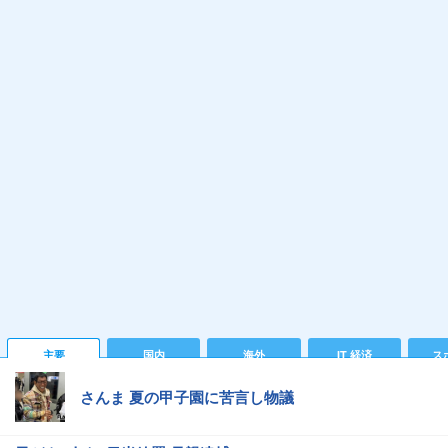
主要
国内
海外
IT 経済
ス
さんま 夏の甲子園に苦言し物議