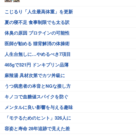
こじるり「人生最高体重」を更新
夏の寝不足 食事制限でも太る訳
体臭の原因 プロテインの可能性
医師が勧める 猫背解消の体操術
人生台無しに…やめるべき7項目
465gで321円 ドンキプリン品薄
麻辣湯 具材次第でカツ丼級に
うつ病患者の本音とNGな接し方
キノコで血糖値スパイクを防ぐ
メンタルに良い影響を与える趣味
「モテるためのヒント」326人に
容姿と寿命 28年追跡で見えた差