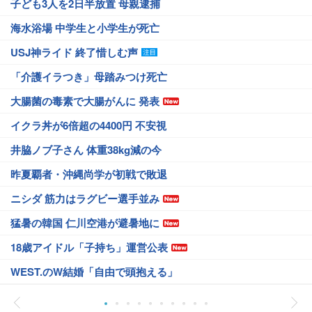
子ども3人を2日半放置 母親逮捕
海水浴場 中学生と小学生が死亡
USJ神ライド 終了惜しむ声
「介護イラつき」母踏みつけ死亡
大腸菌の毒素で大腸がんに 発表
イクラ丼が6倍超の4400円 不安視
井脇ノブ子さん 体重38kg減の今
昨夏覇者・沖縄尚学が初戦で敗退
ニシダ 筋力はラグビー選手並み
猛暑の韓国 仁川空港が避暑地に
18歳アイドル「子持ち」運営公表
WEST.のW結婚「自由で頭抱える」