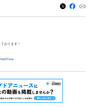
しております！

iHwklYmw