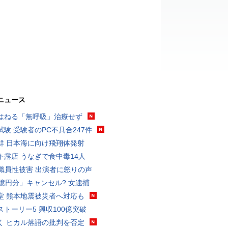
ニュース
はねる「無呼吸」治療せず
試験 受験者のPC不具合247件
鮮 日本海に向け飛翔体発射
キ露店 うなぎで食中毒14人
K職員性被害 出演者に怒りの声
3億円分」キャンセル? 女逮捕
堂 熊本地震被災者へ対応も
ストーリー5 興収100億突破
く ヒカル落語の批判を否定