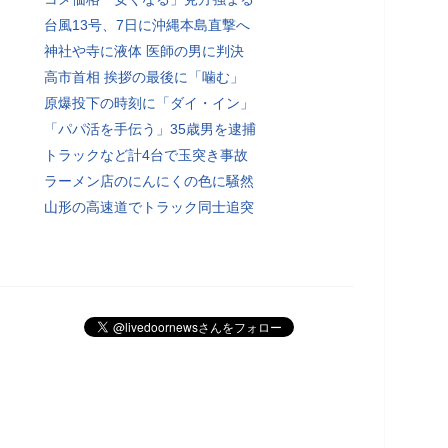
台風13号、7日に沖縄本島直撃へ
神社や寺に液体 医師の男に判決
高市首相 挨拶の最後に「噛む」
原爆投下の時刻に「ダイ・イン」
「パパ活を手伝う」35歳男を逮捕
トラックなど計4台で玉突き事故
ラーメン店のにんにくの色に騒然
山形の高速道でトラック同士追突