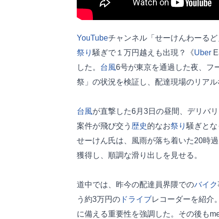
YouTube
チャンネル「せーけんわーるど
祭り
騒ぎで１万円越えも出現？《
Uber
E
した。
台風
6号が東京を通過した夜、フ
祭」の状況を検証し、配達現場のリアル
台風
が直撃した6月3日の昼間、デリバリー
案件が飛び交う
歴史
的なお
祭り
騒ぎとな
せーけん氏は、風雨が落ち着いた20時過
獲得し、順調な滑り出しを見せる。
道中では、昨今の配達員界隈での
バイク
う約3万円の
ドライブ
レコーダーを紹介
に備える重要性を強調した。その後もme