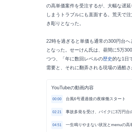
の高単価案件を受注するが、大幅な遅延
しまうトラブルにも直面する。荒天で注
き彫りとなった。
22時を過ぎると単価も通常の300円台へ
となった。せーけん氏は、昼間に5万30
つつ、「年に数回レベルの
歴史
的な1日
需要と、それに翻弄される現場の過酷さ
YouTubeの動画内容
台風6号通過後の夜稼働スタート
00:00
事故多発を受け、バイクに3万円台
02:21
一生鳴りやまない状況とmenuの高
04:51