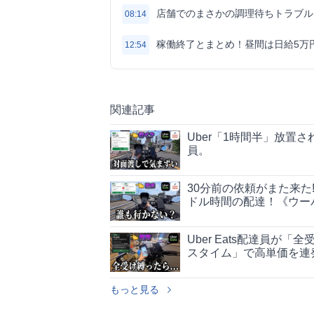
店舗でのまさかの調理待ちトラブル
08:14
稼働終了とまとめ！昼間は日給5万
12:54
関連記事
Uber「1時間半」放置
員。
30分前の依頼がまた来た
ドル時間の配達！《ウー
Uber Eats配達員
スタイム」で高単価を連
もっと見る