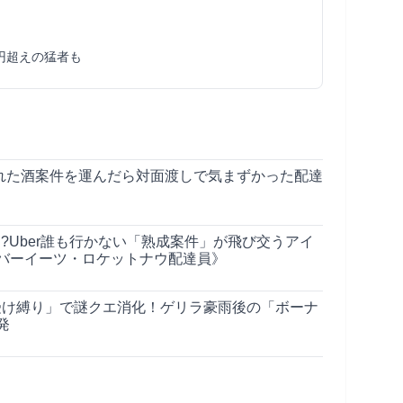
円超えの猛者も
された酒案件を運んだら対面渡しで気まずかった配達
!?Uber誰も行かない「熟成案件」が飛び交うアイ
バーイーツ・ロケットナウ配達員》
が「全受け縛り」で謎クエ消化！ゲリラ豪雨後の「ボーナ
発