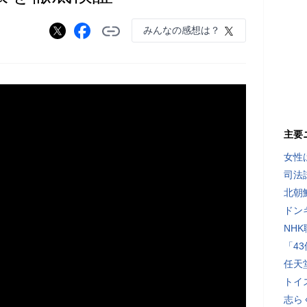
みんなの感想は？
主要
女性
司法
北朝
ドン
NH
「4
任天
トイ
志ら