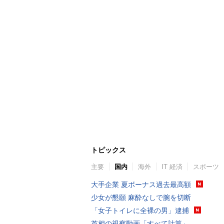
トピックス
主要
国内
海外
IT 経済
スポーツ
大手企業 夏ボーナス過去最高額
少女が懇願 麻酔なしで腕を切断
「女子トイレに全裸の男」逮捕
首相の視察動画「すべて計算」