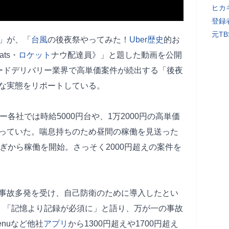
ヒカキ
登録者
元T
」が、「
台風
の後夜祭やってみた！
Uber
歴史
的お
ats・
ロケット
ナウ配達員》」と題した動画を公開
ードデリバリー業界で高単価案件が続出する「後夜
な実態をリポートしている。
各社では時給5000円台や、1万2000円の高単価
っていた。喘息持ちのため昼間の稼働を見送った
ぎから稼働を開始。さっそく2000円超えの案件を
事故多発を受け、自己防衛のために導入したとい
。「記憶より記録が必須に」と語り、万が一の事故
nuなど他社
アプリ
から1300円超えや1700円超え