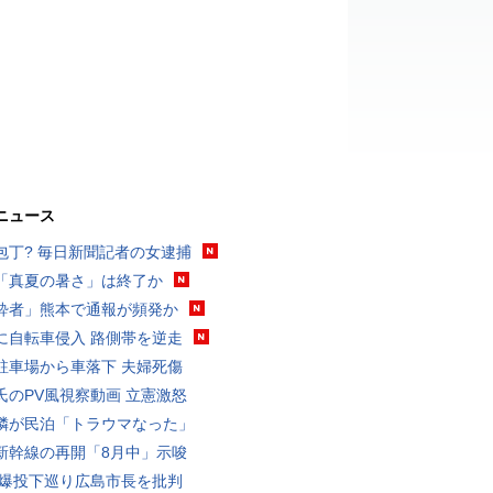
ニュース
包丁? 毎日新聞記者の女逮捕
「真夏の暑さ」は終了か
酔者」熊本で通報が頻発か
に自転車侵入 路側帯を逆走
駐車場から車落下 夫婦死傷
氏のPV風視察動画 立憲激怒
隣が民泊「トラウマなった」
新幹線の再開「8月中」示唆
原爆投下巡り広島市長を批判