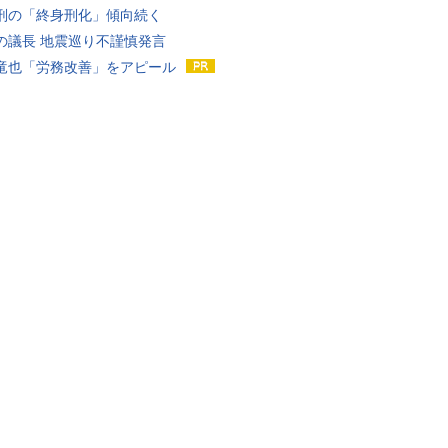
刑の「終身刑化」傾向続く
の議長 地震巡り不謹慎発言
竜也「労務改善」をアピール