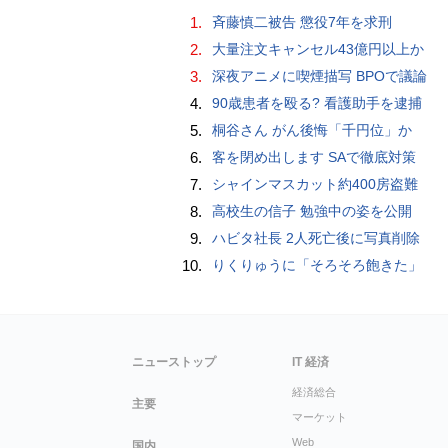
1.
斉藤慎二被告 懲役7年を求刑
2.
大量注文キャンセル43億円以上か
3.
深夜アニメに喫煙描写 BPOで議論
4.
90歳患者を殴る? 看護助手を逮捕
5.
桐谷さん がん後悔「千円位」か
6.
客を閉め出します SAで徹底対策
7.
シャインマスカット約400房盗難
8.
高校生の信子 勉強中の姿を公開
9.
ハビタ社長 2人死亡後に写真削除
10.
りくりゅうに「そろそろ飽きた」
ニューストップ
IT 経済
経済総合
主要
マーケット
Web
国内