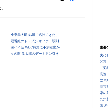
た。
小泉孝太郎 結婚「逃げてきた」
冠番組のトップか オファー殺到
深イイ話 WBC特集に不満続出か
主要
女の敵 孝太郎のデートドン引き
夫に
関東
「泥
高速
立体
高市
家の
九州
露 