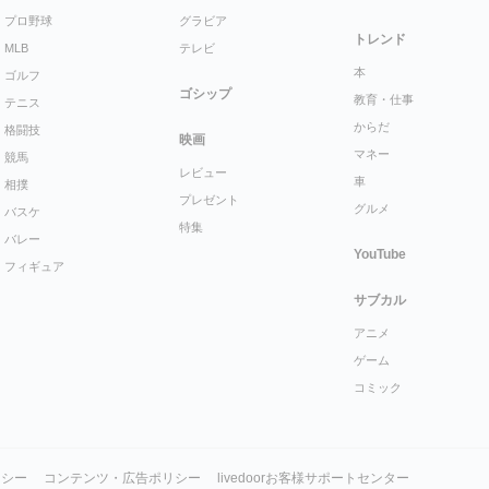
プロ野球
グラビア
トレンド
MLB
テレビ
本
ゴルフ
ゴシップ
教育・仕事
テニス
からだ
格闘技
映画
マネー
競馬
レビュー
車
相撲
プレゼント
グルメ
バスケ
特集
バレー
YouTube
フィギュア
サブカル
アニメ
ゲーム
コミック
リシー
コンテンツ・広告ポリシー
livedoorお客様サポートセンター