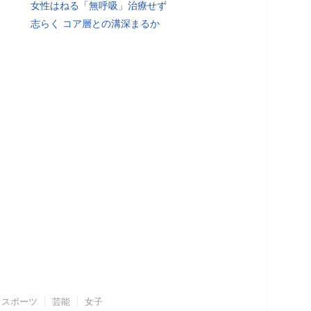
女性はねる「無呼吸」治療せず
志らく コア層との溝深まるか
スポーツ
芸能
女子