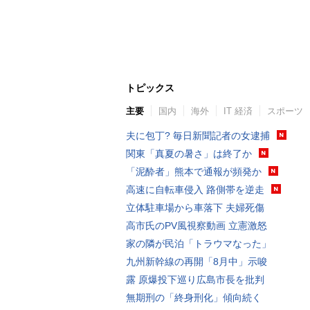
トピックス
主要
国内
海外
IT 経済
スポーツ
夫に包丁? 毎日新聞記者の女逮捕
関東「真夏の暑さ」は終了か
「泥酔者」熊本で通報が頻発か
高速に自転車侵入 路側帯を逆走
立体駐車場から車落下 夫婦死傷
高市氏のPV風視察動画 立憲激怒
家の隣が民泊「トラウマなった」
九州新幹線の再開「8月中」示唆
露 原爆投下巡り広島市長を批判
無期刑の「終身刑化」傾向続く