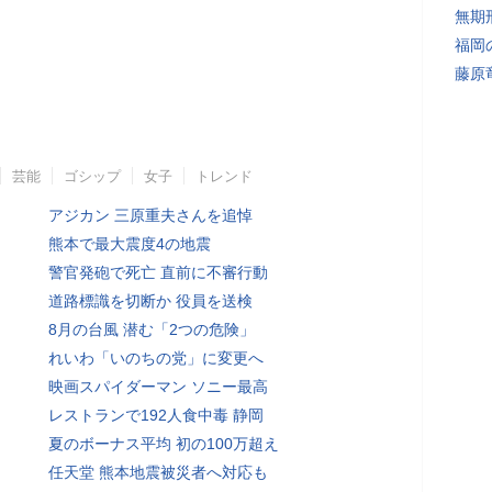
無期
福岡
藤原
芸能
ゴシップ
女子
トレンド
アジカン 三原重夫さんを追悼
熊本で最大震度4の地震
警官発砲で死亡 直前に不審行動
道路標識を切断か 役員を送検
8月の台風 潜む「2つの危険」
れいわ「いのちの党」に変更へ
映画スパイダーマン ソニー最高
レストランで192人食中毒 静岡
夏のボーナス平均 初の100万超え
任天堂 熊本地震被災者へ対応も