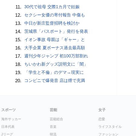
11.
30代で祖母 交際1カ月で妊娠
12.
セクシー女優の寄付報告 中傷も
13.
中日が新庄監督招聘を検討か
14.
茨城県「パスポート」発行を発表
15.
イオン事故 母親は「ギャー」と
16.
大手企業 夏ボーナス過去最高額
17.
週刊少年ジャンプ 初100万部割れ
18.
ちいかわ新グッズ説明文に「闇」
19.
「学生と不倫」のデマ→現実に
20.
コンビニで爆発音 店は煙で充満
スポーツ
芸能
女子
海外サッカー
芸能総合
恋愛
日本代表
音楽
ライフスタイル
Jリーグ
韓流
ファッション