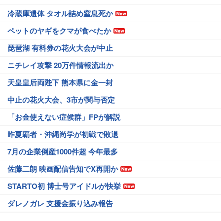
冷蔵庫遺体 タオル詰め窒息死か
ペットのヤギをクマが食べたか
琵琶湖 有料券の花火大会が中止
ニチレイ攻撃 20万件情報流出か
天皇皇后両陛下 熊本県に金一封
中止の花火大会、3市が関与否定
「お金使えない症候群」FPが解説
昨夏覇者・沖縄尚学が初戦で敗退
7月の企業倒産1000件超 今年最多
佐藤二朗 映画配信告知でX再開か
STARTO初 博士号アイドルが快挙
ダレノガレ 支援金振り込み報告