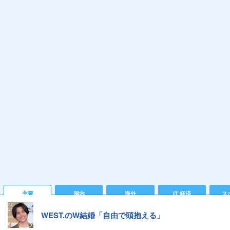
主要
国内
海外
IT 経済
ス
WEST.のW結婚「自由で頭抱える」