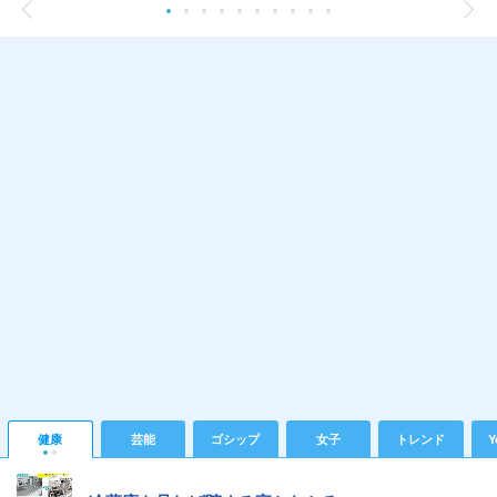
健康
芸能
ゴシップ
女子
トレンド
Y