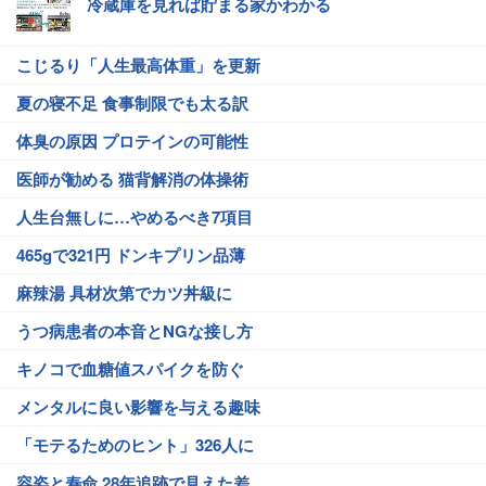
冷蔵庫を見れば貯まる家かわかる
こじるり「人生最高体重」を更新
夏の寝不足 食事制限でも太る訳
体臭の原因 プロテインの可能性
医師が勧める 猫背解消の体操術
人生台無しに…やめるべき7項目
465gで321円 ドンキプリン品薄
麻辣湯 具材次第でカツ丼級に
うつ病患者の本音とNGな接し方
キノコで血糖値スパイクを防ぐ
メンタルに良い影響を与える趣味
「モテるためのヒント」326人に
容姿と寿命 28年追跡で見えた差