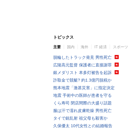
トピックス
主要
国内
海外
IT 経済
スポーツ
脱輪したトラック発見 男性死亡
広陵高元監督 保護者に直接謝罪
銀メダリスト 本多灯被告を起訴
詐取金で競艇? 約1.3億円脱税か
熊本地震「激甚災害」に指定決定
地震 手術中の医師が患者を守る
くら寿司 閉店間際の大盛り話題
服は汗で濡れ皮膚乾燥 男性死亡
タイで銃乱射 祖父母も殺害か
久保優太 10代女性との結婚報告