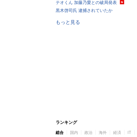
テオくん 加藤乃愛との破局発表
黒木啓司氏 逮捕されていたか
もっと見る
ランキング
総合
国内
政治
海外
経済
IT