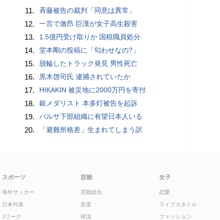
11.
斉藤被告の裁判「同意は異常」
12.
一言で激昂 巨漢が女子高生殺害
13.
1.5億円受け取りか 国税職員処分
14.
堂本剛の投稿に「匂わせなの?」
15.
脱輪したトラック発見 男性死亡
16.
黒木啓司氏 逮捕されていたか
17.
HIKAKIN 被災地に2000万円を寄付
18.
銀メダリスト 本多灯被告を起訴
19.
バルサ下部組織に有望日本人いる
20.
「避難所格差」生まれてしまう訳
スポーツ
芸能
女子
海外サッカー
芸能総合
恋愛
日本代表
音楽
ライフスタイル
Jリーグ
韓流
ファッション