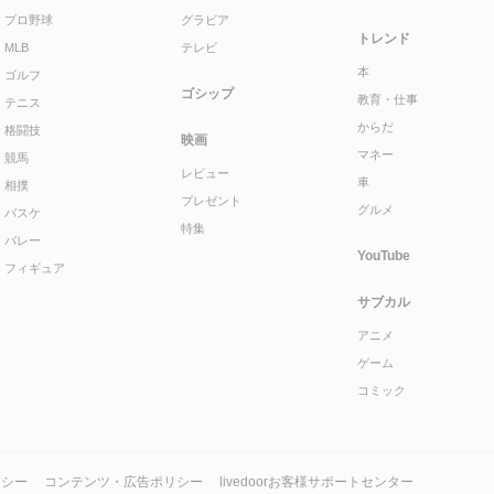
プロ野球
グラビア
トレンド
MLB
テレビ
本
ゴルフ
ゴシップ
教育・仕事
テニス
からだ
格闘技
映画
マネー
競馬
レビュー
車
相撲
プレゼント
グルメ
バスケ
特集
バレー
YouTube
フィギュア
サブカル
アニメ
ゲーム
コミック
リシー
コンテンツ・広告ポリシー
livedoorお客様サポートセンター