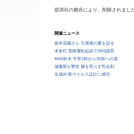
提供社の都合により、削除されまし
関連ニュース
坂本花織さん 引退後の夏を語る
本多灯 危険運転起訴でSNS謝罪
MAX鈴木 牛丼2杯から35杯への道
減量医が警告 腸を荒らす乳化剤
生成AI 新ウイルス設計に成功