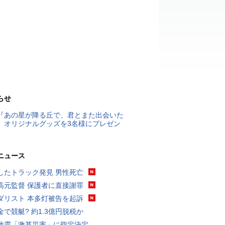
らせ
『あの星が降る丘で、君とまた出会いた
』オリジナルグッズを3名様にプレゼン
ニュース
したトラック発見 男性死亡
高元監督 保護者に直接謝罪
ダリスト 本多灯被告を起訴
金で競艇? 約1.3億円脱税か
地震「激甚災害」に指定決定