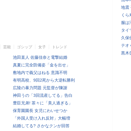
地震
くら
服は
タイ
久保
テオ
芸能
ゴシップ
女子
トレンド
黒木
池田直人 佐藤佳奈と電撃結婚
真夏に完全防備姿「金を出せ」
敷地内で義父はねる 意識不明
有明高校、9回2死から大逆転勝利
広陵の暴力問題 元監督が陳謝
神田うの「3回流産してる」告白
豊臣兄弟! 茶々に「美人過ぎる」
保育園園長 女児にわいせつか
「外国人受け入れ反対」大幅増
結婚してる? さかなクンが回答