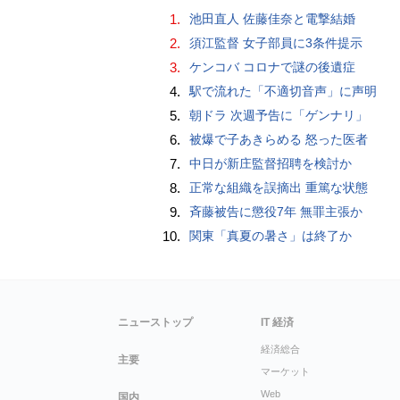
1.
池田直人 佐藤佳奈と電撃結婚
2.
須江監督 女子部員に3条件提示
3.
ケンコバ コロナで謎の後遺症
4.
駅で流れた「不適切音声」に声明
5.
朝ドラ 次週予告に「ゲンナリ」
6.
被爆で子あきらめる 怒った医者
7.
中日が新庄監督招聘を検討か
8.
正常な組織を誤摘出 重篤な状態
9.
斉藤被告に懲役7年 無罪主張か
10.
関東「真夏の暑さ」は終了か
ニューストップ
IT 経済
経済総合
主要
マーケット
Web
国内