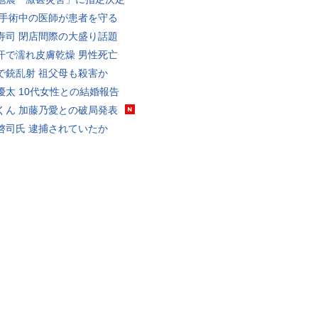
 手術中の医師が患者を守る
寿司 閉店間際の大盛り話題
汗で濡れ皮膚乾燥 男性死亡
で銃乱射 祖父母も殺害か
優太 10代女性との結婚報告
くん 加藤乃愛との破局発表
啓司氏 逮捕されていたか