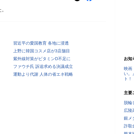
た。
習近平の愛国教育 各地に浸透
上野に韓国コスメ店が3店舗目
紫外線対策がビタミンD不足に
お知
ファウチ氏 訴追求める決議成立
映画
い。
運動より代謝 人体の省エネ戦略
ト！
主要
脱輪
広陵
銀メ
詐取
熊本