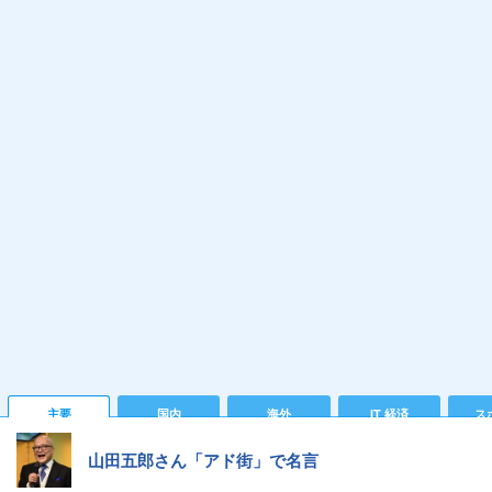
主要
国内
海外
IT 経済
ス
山田五郎さん「アド街」で名言