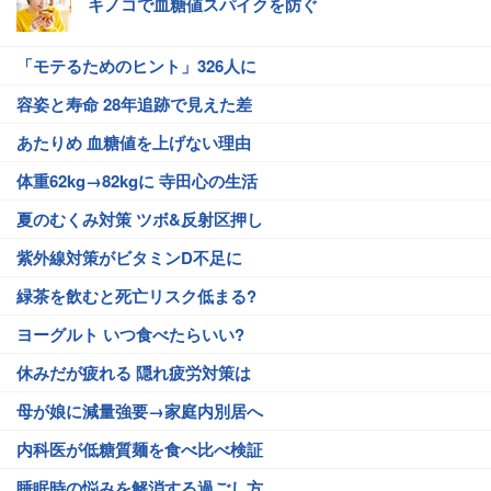
キノコで血糖値スパイクを防ぐ
「モテるためのヒント」326人に
容姿と寿命 28年追跡で見えた差
あたりめ 血糖値を上げない理由
体重62kg→82kgに 寺田心の生活
夏のむくみ対策 ツボ&反射区押し
紫外線対策がビタミンD不足に
緑茶を飲むと死亡リスク低まる?
ヨーグルト いつ食べたらいい?
休みだが疲れる 隠れ疲労対策は
母が娘に減量強要→家庭内別居へ
内科医が低糖質麺を食べ比べ検証
睡眠時の悩みを解消する過ごし方