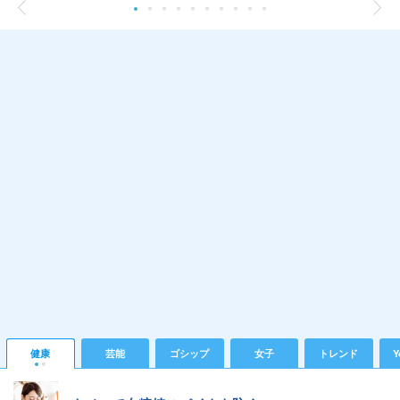
健康
芸能
ゴシップ
女子
トレンド
Y