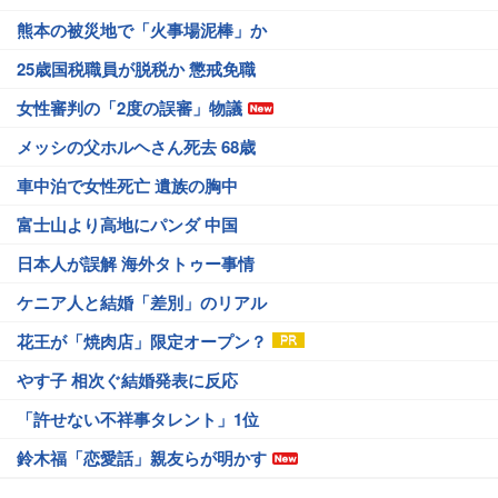
熊本の被災地で「火事場泥棒」か
25歳国税職員が脱税か 懲戒免職
女性審判の「2度の誤審」物議
メッシの父ホルヘさん死去 68歳
車中泊で女性死亡 遺族の胸中
富士山より高地にパンダ 中国
日本人が誤解 海外タトゥー事情
ケニア人と結婚「差別」のリアル
花王が「焼肉店」限定オープン？
やす子 相次ぐ結婚発表に反応
「許せない不祥事タレント」1位
鈴木福「恋愛話」親友らが明かす