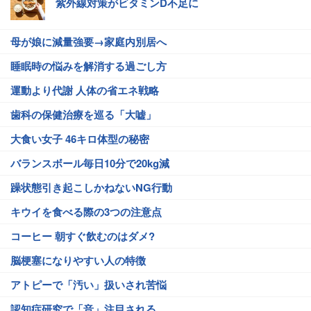
紫外線対策がビタミンD不足に
母が娘に減量強要→家庭内別居へ
睡眠時の悩みを解消する過ごし方
運動より代謝 人体の省エネ戦略
歯科の保健治療を巡る「大嘘」
大食い女子 46キロ体型の秘密
バランスボール毎日10分で20kg減
躁状態引き起こしかねないNG行動
キウイを食べる際の3つの注意点
コーヒー 朝すぐ飲むのはダメ?
脳梗塞になりやすい人の特徴
アトピーで「汚い」扱いされ苦悩
認知症研究で「音」注目される