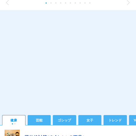
健康
芸能
ゴシップ
女子
トレンド
Y