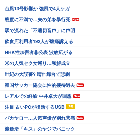
台風13号影響か 強風で4人ケガ
態度に不満で…夫の弟を暴行死
駅で流れた「不適切音声」に声明
飲食店利用者192人が腹痛訴える
NHK性加害者非公表 波紋広がる
米の人気セク女巡り…和解成立
世紀の大誤審? 晴れ舞台で悲劇
韓国サッカー協会に性的接待過去
レアルでの経験 中井卓大が回想
注目 古いPCが復活するUSB
バカヤロー…人気声優が別れ悲痛
渡邊渚「キス」のヤジでパニック