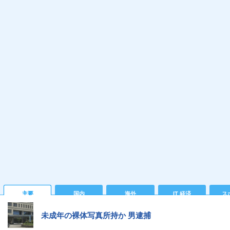
主要
国内
海外
IT 経済
ス
未成年の裸体写真所持か 男逮捕