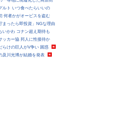
の一等地に廃墟化した商店街
グルト いつ食べたらいいの
初 何者かがオービスを盗む
貯まったら即投資」NGな理由
ちいかわ コナン超え期待も
サッカー協 邦人に性接待か
だらけの巨人がV争い 困惑
の及川光博が結婚を発表