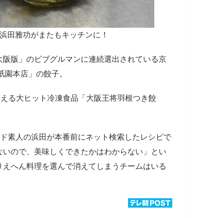
、浜田雅功がまたもキッチンに！
大阪版」のビブグルマンに連続選出されている京
祇園本店」の餃子。
超える大ヒット冷凍食品「大阪王将羽根つき餃
理ド素人の浜田が本番前にネット検索したレシピで
ないので、美味しくできたかはわからない」とい
りえへん料理を選んで消えてしまうチームはいる