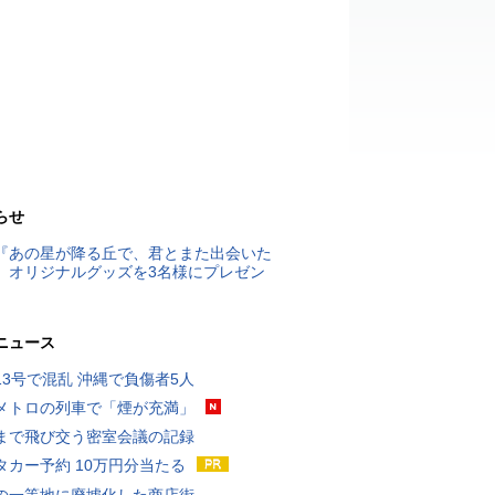
らせ
『あの星が降る丘で、君とまた出会いた
』オリジナルグッズを3名様にプレゼン
ニュース
13号で混乱 沖縄で負傷者5人
メトロの列車で「煙が充満」
まで飛び交う密室会議の記録
タカー予約 10万円分当たる