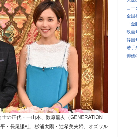
大阪
ヨー
全国
「金
映画
韓国
若手
俳優
の正代・一山本、数原龍友（GENERATION
恭平・長尾謙杜、杉浦太陽・辻希美夫婦、オズワル