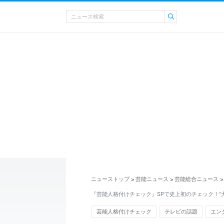
ニューストップ
芸能ニュース
芸能総合ニュース
>
>
>
『芸能人格付けチェック』SPで史上初のチェック！“大
芸能人格付けチェック
テレビの話題
エン