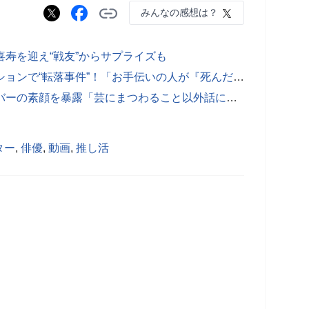
みんなの感想は？
喜寿を迎え“戦友”からサプライズも
松島トモ子78歳、一人暮らしのマンションで“転落事件”！「お手伝いの人が『死んだ！』って…」
オズワルド伊藤、乃木坂46人気メンバーの素顔を暴露「芸にまつわること以外話にならない」
ター
,
俳優
,
動画
,
推し活