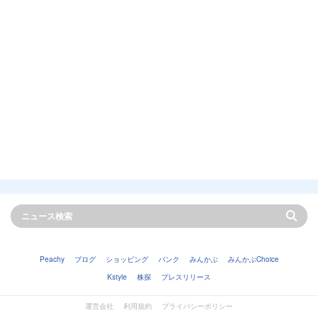
Peachy
ブログ
ショッピング
バンク
みんかぶ
みんかぶChoice
Kstyle
株探
プレスリリース
運営会社
利用規約
プライバシーポリシー