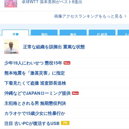
卓球WTT 張本美和がベスト8進出
画像アクセスランキングをもっと見る
主要
国内
海外
IT 経済
ス
正常な組織を誤摘出 重篤な状態
少年19人にわいせつ 懲役15年
熊本地震を「激甚災害」に指定
下着見たくて盗撮 巡査部長送検
沖縄などでJAPANローミング提供
主犯格とされる男 無期懲役判決
カラオケで15歳少女に性暴行か
注目 古いPCが復活するUSB