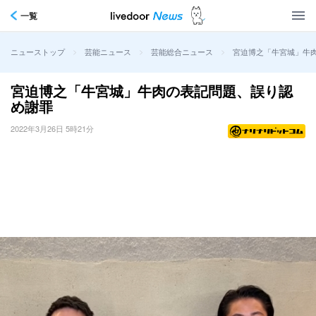
一覧
>
>
>
宮迫博之「牛宮城」牛
ニューストップ
芸能ニュース
芸能総合ニュース
宮迫博之「牛宮城」牛肉の表記問題、誤り認
め謝罪
2022年3月26日 5時21分