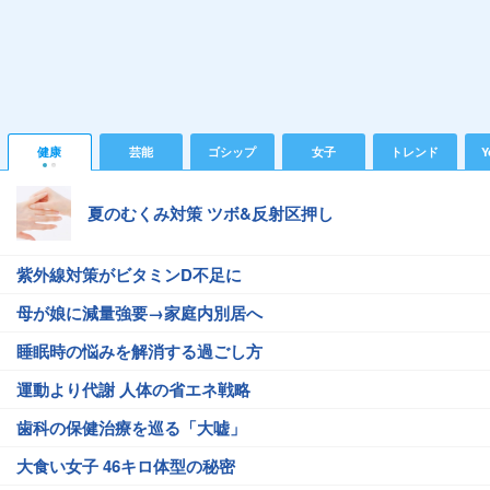
健康
芸能
ゴシップ
女子
トレンド
Y
夏のむくみ対策 ツボ&反射区押し
紫外線対策がビタミンD不足に
母が娘に減量強要→家庭内別居へ
睡眠時の悩みを解消する過ごし方
運動より代謝 人体の省エネ戦略
歯科の保健治療を巡る「大嘘」
大食い女子 46キロ体型の秘密