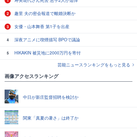
寿美花代さん死去 息子2人が追悼
1
趣里 夫の密会報道で離婚決断か
2
女優・山本舞香 第1子を出産
3
深夜アニメに喫煙描写 BPOで議論
4
HIKAKIN 被災地に2000万円を寄付
5
芸能ニュースランキングをもっと見る
画像アクセスランキング
中日が新庄監督招聘を検討か
関東「真夏の暑さ」は終了か