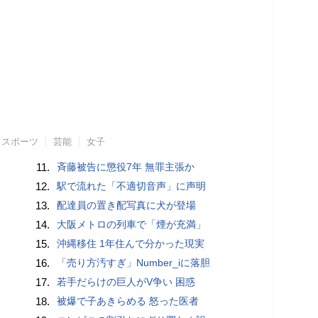
スポーツ
芸能
女子
11.
斉藤被告に懲役7年 無罪主張か
12.
駅で流れた「不適切音声」に声明
13.
配達員の置き配写真に犬が登場
14.
大阪メトロの列車で「煙が充満」
15.
沖縄移住 1年住んで分かった現実
16.
「売り方汚すぎ」Number_iに落胆
17.
若手だらけの巨人がV争い 困惑
18.
被爆で子あきらめる 怒った医者