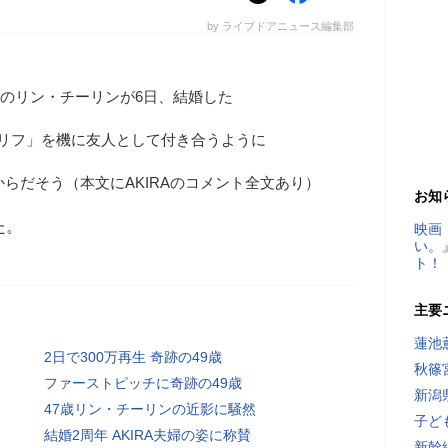
by ライブドアニュース編集部
人女優のリン・チーリンが6日、結婚した
クリフ」を機に友人として付き合うように
からだそう（本文にAKIRAのコメント全文あり）
お知
た。
映画
い。
ト！
主要
蓮池
2日で300万再生 奇跡の49歳
秋篠
ファーストピッチに奇跡の49歳
新潟
47歳リン・チーリンの近影に騒然
子ど
結婚2周年 AKIRA夫婦の姿に称賛
新幹