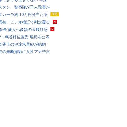
スタン、警察隊が千人殺害か
タカー予約 10万円分当たる
園初、ビデオ検証で判定覆る
FA会長 愛人へ多額の金銭疑惑
P・蔦谷好位置氏 離婚を公表
で雀士の伊達朱里紗が結婚
での無断撮影に女性アナ苦言