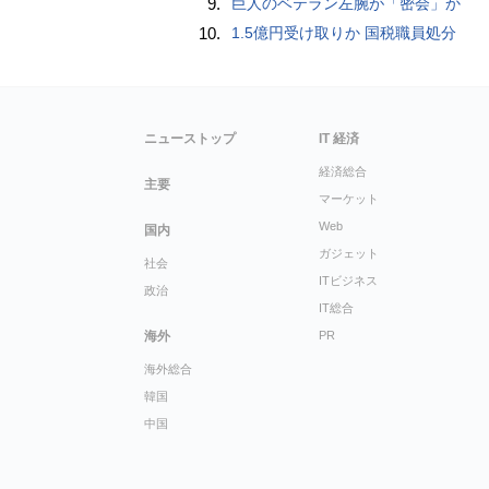
9.
巨人のベテラン左腕が「密会」か
10.
1.5億円受け取りか 国税職員処分
ニューストップ
IT 経済
経済総合
主要
マーケット
Web
国内
ガジェット
社会
ITビジネス
政治
IT総合
海外
PR
海外総合
韓国
中国