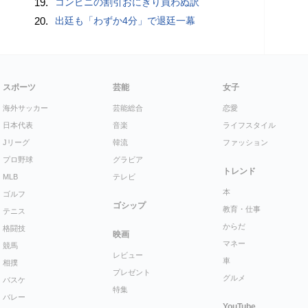
19.
コンビニの割引おにぎり買わぬ訳
20.
出廷も「わずか4分」で退廷一幕
スポーツ
芸能
女子
海外サッカー
芸能総合
恋愛
日本代表
音楽
ライフスタイル
Jリーグ
韓流
ファッション
プロ野球
グラビア
トレンド
MLB
テレビ
本
ゴルフ
ゴシップ
教育・仕事
テニス
からだ
格闘技
映画
マネー
競馬
レビュー
車
相撲
プレゼント
グルメ
バスケ
特集
バレー
YouTube