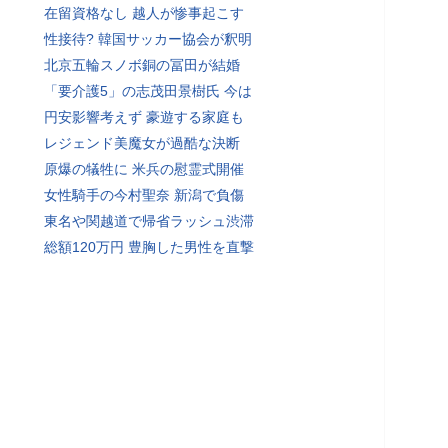
在留資格なし 越人が惨事起こす
性接待? 韓国サッカー協会が釈明
北京五輪スノボ銅の冨田が結婚
「要介護5」の志茂田景樹氏 今は
円安影響考えず 豪遊する家庭も
レジェンド美魔女が過酷な決断
原爆の犠牲に 米兵の慰霊式開催
女性騎手の今村聖奈 新潟で負傷
東名や関越道で帰省ラッシュ渋滞
総額120万円 豊胸した男性を直撃