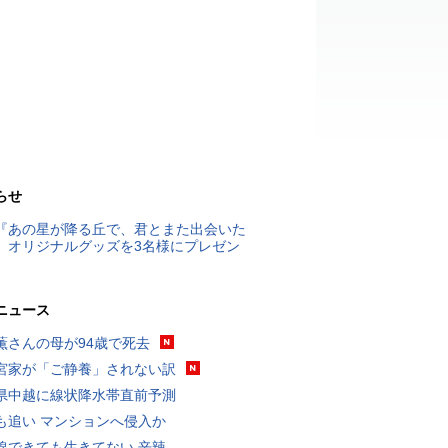
らせ
『あの星が降る丘で、君とまた出会いた
』オリジナルグッズを3名様にプレゼン
ニュース
薫さんの母が94歳で死去
宮家が「ご静養」されない訳
県中越に線状降水帯直前予測
も追い マンションへ侵入か
線できても生きてない 辛辣