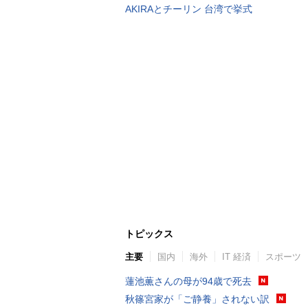
AKIRAとチーリン 台湾で挙式
トピックス
主要
国内
海外
IT 経済
スポーツ
蓮池薫さんの母が94歳で死去
秋篠宮家が「ご静養」されない訳