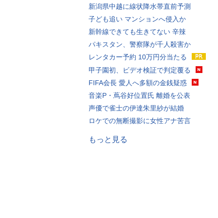
新潟県中越に線状降水帯直前予測
子ども追い マンションへ侵入か
新幹線できても生きてない 辛辣
パキスタン、警察隊が千人殺害か
レンタカー予約 10万円分当たる
甲子園初、ビデオ検証で判定覆る
FIFA会長 愛人へ多額の金銭疑惑
音楽P・蔦谷好位置氏 離婚を公表
声優で雀士の伊達朱里紗が結婚
ロケでの無断撮影に女性アナ苦言
もっと見る