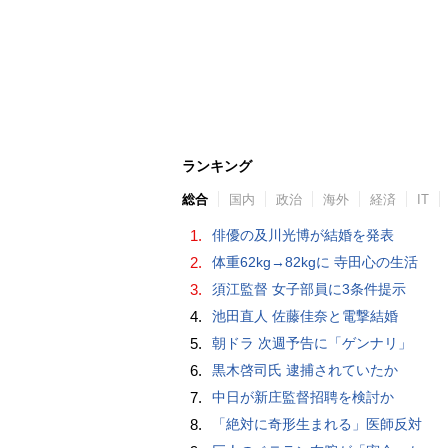
ランキング
総合
国内
政治
海外
経済
IT
1.
俳優の及川光博が結婚を発表
2.
体重62kg→82kgに 寺田心の生活
3.
須江監督 女子部員に3条件提示
4.
池田直人 佐藤佳奈と電撃結婚
5.
朝ドラ 次週予告に「ゲンナリ」
6.
黒木啓司氏 逮捕されていたか
7.
中日が新庄監督招聘を検討か
8.
「絶対に奇形生まれる」医師反対