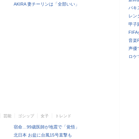
AKIRA 妻チーリンは「全部いい」
パキ
レン
甲子
FI
音楽
声優
ロケ
芸能
ゴシップ
女子
トレンド
宿命…99歳医師が地震で「覚悟」
北日本 お盆に台風15号直撃も