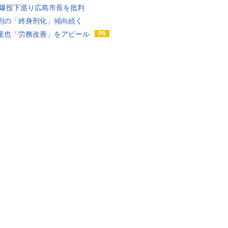
原爆投下巡り広島市長を批判
刑の「終身刑化」傾向続く
竜也「労務改善」をアピール