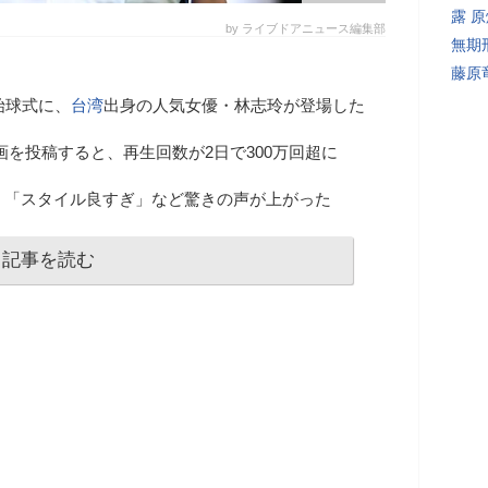
露 
by ライブドアニュース編集部
無期
藤原
始球式に、
台湾
出身の人気女優・林志玲が登場した
画を投稿すると、再生回数が2日で300万回超に
」「スタイル良すぎ」など驚きの声が上がった
記事を読む