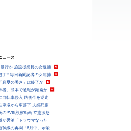
ニュース
に暴行か 施設従業員の女逮捕
包丁? 毎日新聞記者の女逮捕
「真夏の暑さ」は終了か
酔者」熊本で通報が頻発か
に自転車侵入 路側帯を逆走
駐車場から車落下 夫婦死傷
氏のPV風視察動画 立憲激怒
隣が民泊「トラウマなった」
新幹線の再開「8月中」示唆