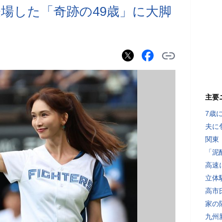
場した「奇跡の49歳」に大脚
主要
7歳
夫に
関東
「泥
高速
立体
高市
家の
九州