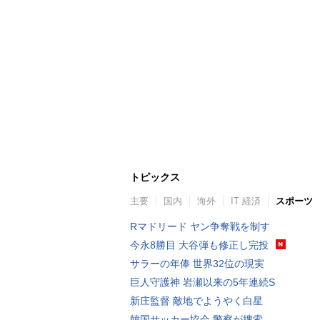
トピックス
主要
国内
海外
IT 経済
スポーツ
Rマドリード ヤン争奪戦を制す
今永8勝目 大谷弾も修正し完投
サラーの年俸 世界32位の現実
巨人守護神 岩瀬以来の5年連続S
新庄監督 敵地でようやく白星
韓国サッカー協会 警察が捜索