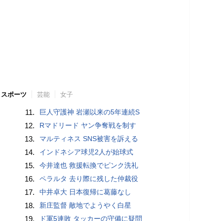
スポーツ
芸能
女子
11.
巨人守護神 岩瀬以来の5年連続S
12.
Rマドリード ヤン争奪戦を制す
13.
マルティネス SNS被害を訴える
14.
インドネシア球児2人が始球式
15.
今井達也 救援転換でピンク洗礼
16.
ペラルタ 去り際に残した仲裁役
17.
中井卓大 日本復帰に葛藤なし
18.
新庄監督 敵地でようやく白星
19.
ド軍5連敗 タッカーの守備に疑問