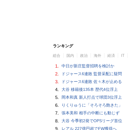
ランキング
総合
国内
政治
海外
経済
IT
1.
中日が新庄監督招聘を検討か
2.
ドジャース6連敗 監督采配に疑問
3.
ドジャース6連敗 佐々木が止める
4.
大谷 移籍後135本 歴代4位浮上
5.
岡本和真 新人打点で球団3位浮上
6.
りくりゅうに「そろそろ飽きた」
7.
張本美和 相手の中断にも動じず
8.
大谷 今季初2発でOPSリーグ首位
9.
レアル 227億円超でFW獲得へ