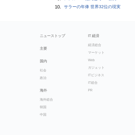
10.
サラーの年俸 世界32位の現実
ニューストップ
IT 経済
経済総合
主要
マーケット
Web
国内
ガジェット
社会
ITビジネス
政治
IT総合
海外
PR
海外総合
韓国
中国