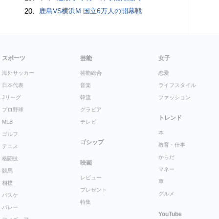
20.
鹿島VS横浜M 国立6万人の開幕戦
スポーツ
芸能
女子
海外サッカー
芸能総合
恋愛
日本代表
音楽
ライフスタイル
Jリーグ
韓流
ファッション
プロ野球
グラビア
トレンド
MLB
テレビ
本
ゴルフ
ゴシップ
教育・仕事
テニス
からだ
格闘技
映画
マネー
競馬
レビュー
車
相撲
プレゼント
グルメ
バスケ
特集
バレー
YouTube