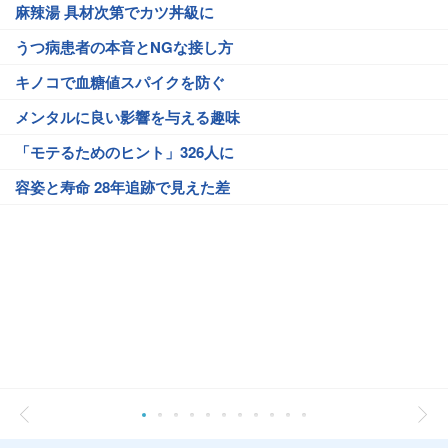
麻辣湯 具材次第でカツ丼級に
うつ病患者の本音とNGな接し方
キノコで血糖値スパイクを防ぐ
メンタルに良い影響を与える趣味
「モテるためのヒント」326人に
容姿と寿命 28年追跡で見えた差