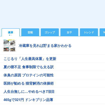
健康
芸能
ゴシップ
女子
トレンド
Y
冷蔵庫を見れば貯まる家かわかる
こじるり「人生最高体重」を更新
夏の寝不足 食事制限でも太る訳
体臭の原因 プロテインの可能性
医師が勧める 猫背解消の体操術
人生台無しに…やめるべき7項目
465gで321円 ドンキプリン品薄