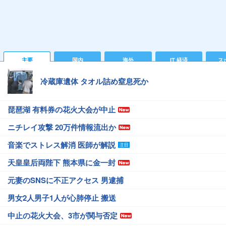
主要
国内
海外
IT 経済
ス
冷蔵庫遺体 タオル詰め窒息死か
琵琶湖 有料券の花火大会が中止
ニチレイ攻撃 20万件情報流出か
音楽でストレス解消 医師が解説
天皇皇后両陛下 熊本県に金一封
元妻のSNSに不正アクセス 男逮捕
男女2人男子1人が心肺停止 搬送
中止の花火大会、3市が関与否定