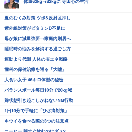
体重62kg→82kgに 寺田心の生活
夏のむくみ対策 ツボ&反射区押し
紫外線対策がビタミンD不足に
母が娘に減量強要→家庭内別居へ
睡眠時の悩みを解消する過ごし方
運動より代謝 人体の省エネ戦略
歯科の保健治療を巡る「大嘘」
大食い女子 46キロ体型の秘密
バランスボール毎日10分で20kg減
躁状態引き起こしかねないNG行動
1日10分で手軽に「ひざ痛対策」
キウイを食べる際の3つの注意点
コーヒー 朝すぐ飲むのはダメ?