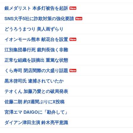
銀メダリスト 本多灯被告を起訴
SNS大手5社に詐欺対策の強化要請
どうろうまつり 美人画ずらり
イオンモール熊本 献花台を設置
江別集団暴行死 裁判長強く非難
正常な組織を誤摘出 重篤な状態
くら寿司 閉店間際の大盛り話題
黒木啓司氏 逮捕されていたか
テオくん 加藤乃愛との破局発表
佐藤二朗 約3週間ぶりにX投稿
宮澤エマ DAIGOに「勘弁して」
ダイアン津田主演 鈴木亮平意識