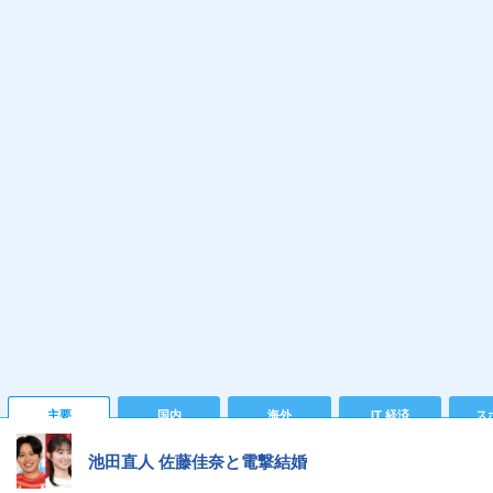
主要
国内
海外
IT 経済
ス
池田直人 佐藤佳奈と電撃結婚