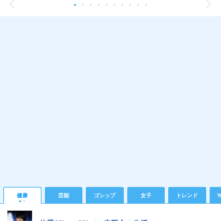
健康
芸能
ゴシップ
女子
トレンド
Y