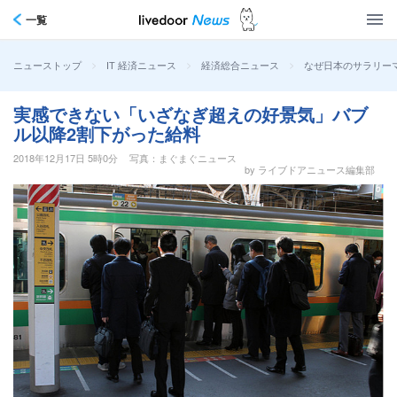
一覧
>
>
>
なぜ日本のサラリー
ニューストップ
IT 経済ニュース
経済総合ニュース
実感できない「いざなぎ超えの好景気」バブ
ル以降2割下がった給料
2018年12月17日 5時0分
写真：まぐまぐニュース
by ライブドアニュース編集部