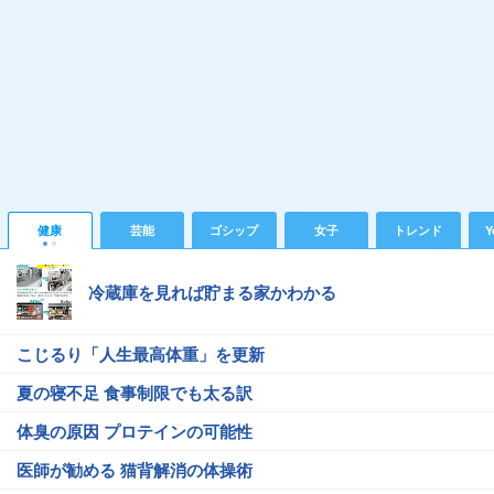
健康
芸能
ゴシップ
女子
トレンド
Y
冷蔵庫を見れば貯まる家かわかる
こじるり「人生最高体重」を更新
夏の寝不足 食事制限でも太る訳
体臭の原因 プロテインの可能性
医師が勧める 猫背解消の体操術