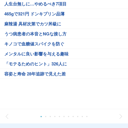
人生台無しに…やめるべき7項目
465gで321円 ドンキプリン品薄
麻辣湯 具材次第でカツ丼級に
うつ病患者の本音とNGな接し方
キノコで血糖値スパイクを防ぐ
メンタルに良い影響を与える趣味
「モテるためのヒント」326人に
容姿と寿命 28年追跡で見えた差