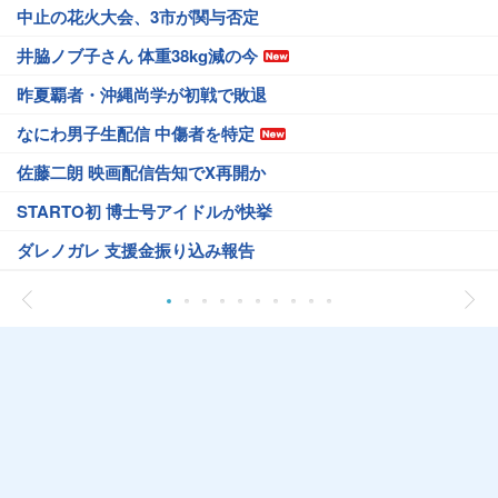
中止の花火大会、3市が関与否定
井脇ノブ子さん 体重38kg減の今
昨夏覇者・沖縄尚学が初戦で敗退
なにわ男子生配信 中傷者を特定
佐藤二朗 映画配信告知でX再開か
STARTO初 博士号アイドルが快挙
ダレノガレ 支援金振り込み報告