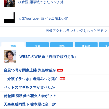
板倉滉 開幕戦でまたベンチ外
人気YouTuber 白ビキニ加工否定
画像アクセスランキングをもっと見る
主要
国内
海外
IT 経済
ス
WEST.のW結婚「自由で頭抱える」
台風15号が関東上陸 列島横断か
「介護イラつき」母踏みつけ死亡
ペットのヤギをクマが食べたか
琵琶湖 有料券の花火大会が中止
天皇皇后両陛下 熊本県に金一封