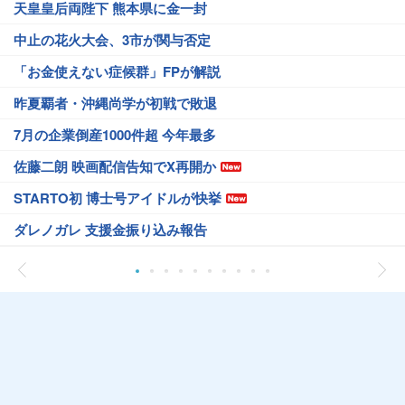
天皇皇后両陛下 熊本県に金一封
中止の花火大会、3市が関与否定
「お金使えない症候群」FPが解説
昨夏覇者・沖縄尚学が初戦で敗退
7月の企業倒産1000件超 今年最多
佐藤二朗 映画配信告知でX再開か
STARTO初 博士号アイドルが快挙
ダレノガレ 支援金振り込み報告