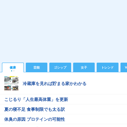
健康
芸能
ゴシップ
女子
トレンド
Y
冷蔵庫を見れば貯まる家かわかる
こじるり「人生最高体重」を更新
夏の寝不足 食事制限でも太る訳
体臭の原因 プロテインの可能性