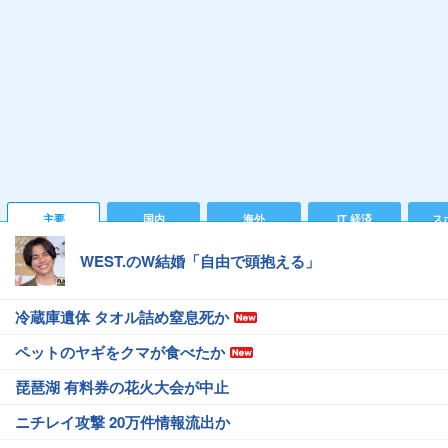
主要
国内
海外
IT 経済
ス
WEST.のW結婚「自由で頭抱える」
冷蔵庫遺体 タオル詰め窒息死か
ペットのヤギをクマが食べたか
琵琶湖 有料券の花火大会が中止
ニチレイ攻撃 20万件情報流出か