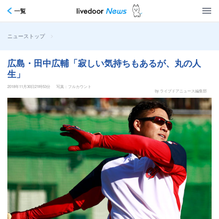
一覧
>
ニューストップ
広島・田中広輔「寂しい気持ちもあるが、丸の人
生」
2018年11月30日21時53分
写真：フルカウント
by ライブドアニュース編集部