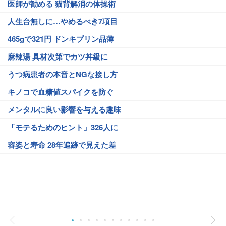
医師が勧める 猫背解消の体操術
人生台無しに…やめるべき7項目
465gで321円 ドンキプリン品薄
麻辣湯 具材次第でカツ丼級に
うつ病患者の本音とNGな接し方
キノコで血糖値スパイクを防ぐ
メンタルに良い影響を与える趣味
「モテるためのヒント」326人に
容姿と寿命 28年追跡で見えた差