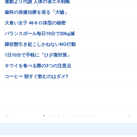
運動より代謝 人体の省エネ戦略
歯科の保健治療を巡る「大嘘」
大食い女子 46キロ体型の秘密
バランスボール毎日10分で20kg減
躁状態引き起こしかねないNG行動
1日10分で手軽に「ひざ痛対策」
キウイを食べる際の3つの注意点
コーヒー 朝すぐ飲むのはダメ?