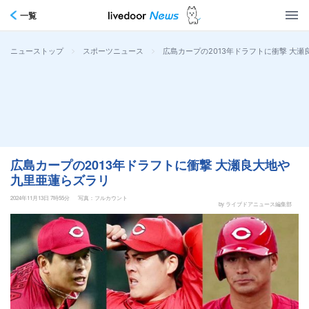
一覧
>
>
広島カープの2013年ドラフトに衝撃 大
ニューストップ
スポーツニュース
広島カープの2013年ドラフトに衝撃 大瀬良大地や
九里亜蓮らズラリ
2024年11月13日 7時55分
写真：フルカウント
by ライブドアニュース編集部