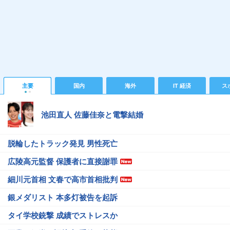
主要
国内
海外
IT 経済
ス
池田直人 佐藤佳奈と電撃結婚
脱輪したトラック発見 男性死亡
広陵高元監督 保護者に直接謝罪
細川元首相 文春で高市首相批判
銀メダリスト 本多灯被告を起訴
タイ学校銃撃 成績でストレスか