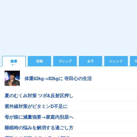
健康
芸能
ゴシップ
女子
トレンド
Y
体重62kg→82kgに 寺田心の生活
夏のむくみ対策 ツボ&反射区押し
紫外線対策がビタミンD不足に
母が娘に減量強要→家庭内別居へ
睡眠時の悩みを解消する過ごし方