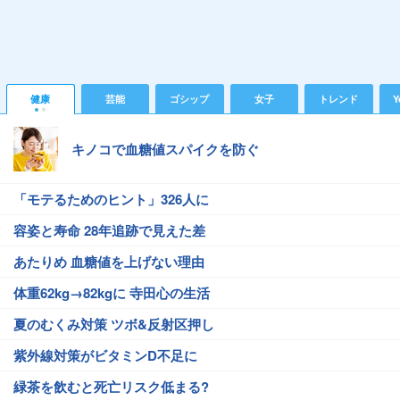
健康
芸能
ゴシップ
女子
トレンド
Y
キノコで血糖値スパイクを防ぐ
「モテるためのヒント」326人に
容姿と寿命 28年追跡で見えた差
あたりめ 血糖値を上げない理由
体重62kg→82kgに 寺田心の生活
夏のむくみ対策 ツボ&反射区押し
紫外線対策がビタミンD不足に
緑茶を飲むと死亡リスク低まる?