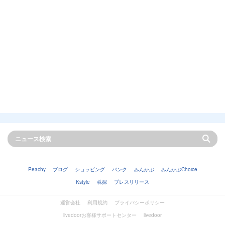
Peachy
ブログ
ショッピング
バンク
みんかぶ
みんかぶChoice
Kstyle
株探
プレスリリース
運営会社
利用規約
プライバシーポリシー
livedoorお客様サポートセンター
livedoor