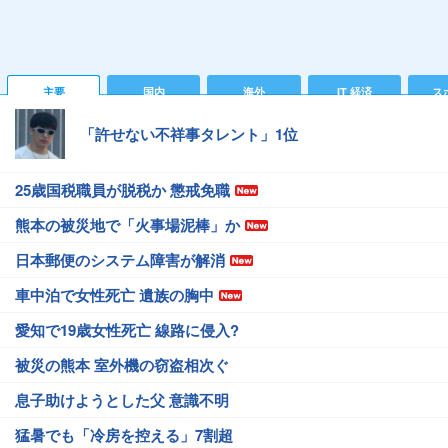
主要
国内
海外
IT 経済
ス
「許せない不祥事タレント」1位
25歳国税職員が脱税か 懲戒免職
熊本の被災地で「火事場泥棒」か
日本郵便のシステム障害が解消
車中泊で女性死亡 遺族の胸中
愛知で19歳女性死亡 線路に侵入?
被災の熊本 室外機の窃盗相次ぐ
息子助けようとした父 意識不明
猛暑でも「冷房を控える」7割超