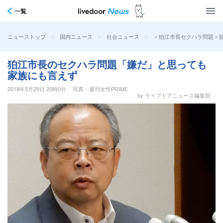
一覧
>
>
>
＜狛江市長セクハラ問題＞
ニューストップ
国内ニュース
社会ニュース
狛江市長のセクハラ問題「嫌だ」と思っても
家族にも言えず
2018年5月29日 20時0分
写真：週刊女性PRIME
by ライブドアニュース編集部