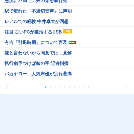
態度に不満で…夫の弟を暴行死
駅で流れた「不適切音声」に声明
レアルでの経験 中井卓大が回想
注目 古いPCが復活するUSB
有吉「引退時期」について言及
嫌と言わないから同意では…見解
執行猶予つけば御の字 記者指摘
バカヤロー…人気声優が別れ悲痛