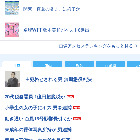
関東「真夏の暑さ」は終了か
卓球WTT 張本美和がベスト8進出
画像アクセスランキングをもっと見る
主要
国内
海外
IT 経済
ス
主犯格とされる男 無期懲役判決
20代税務署員 1億円超脱税か
小学生の女の子にキス 男を逮捕
動き遅い 台風13号影響長引くか
未成年の裸体写真所持か 男逮捕