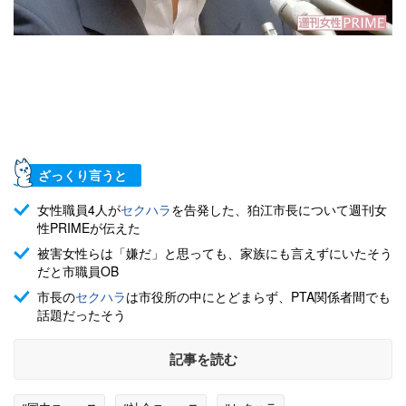
ざっくり言うと
女性職員4人が
セクハラ
を告発した、狛江市長について週刊女
性PRIMEが伝えた
被害女性らは「嫌だ」と思っても、家族にも言えずにいたそう
だと市職員OB
市長の
セクハラ
は市役所の中にとどまらず、PTA関係者間でも
話題だったそう
記事を読む