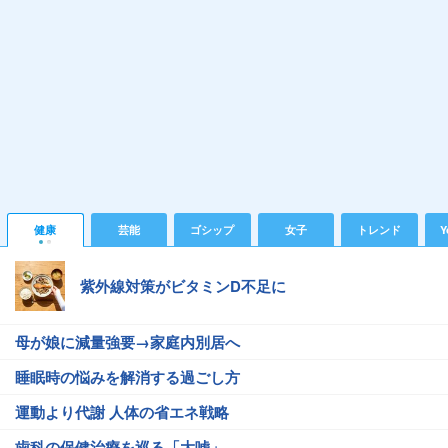
健康
芸能
ゴシップ
女子
トレンド
Y
紫外線対策がビタミンD不足に
母が娘に減量強要→家庭内別居へ
睡眠時の悩みを解消する過ごし方
運動より代謝 人体の省エネ戦略
歯科の保健治療を巡る「大嘘」