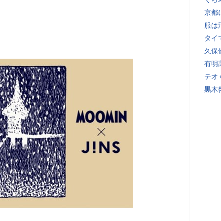
京都
服は
タイ
久保
有明
テオ
黒木