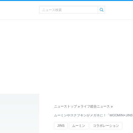
ニューストップ
ライフ総合ニュース
>
>
ムーミンやスナフキンがメガネに！「MOOMIN×JIN
JINS
ムーミン
コラボレーション