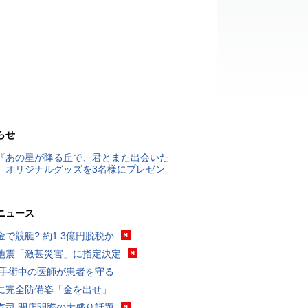
らせ
『あの星が降る丘で、君とまた出会いた
』オリジナルグッズを3名様にプレゼン
ニュース
金で競艇? 約1.3億円脱税か
地震「激甚災害」に指定決定
 手術中の医師が患者を守る
に完全防備姿「金を出せ」
寿司 閉店間際の大盛り話題