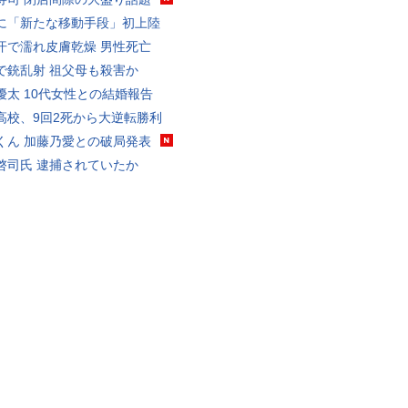
に「新たな移動手段」初上陸
汗で濡れ皮膚乾燥 男性死亡
で銃乱射 祖父母も殺害か
優太 10代女性との結婚報告
高校、9回2死から大逆転勝利
くん 加藤乃愛との破局発表
啓司氏 逮捕されていたか