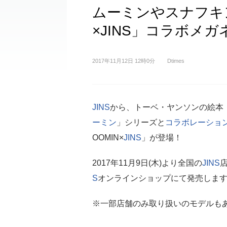
ムーミンやスナフキン
×JINS」コラボメガ
2017年11月12日 12時0分
Dtimes
JINS
から、トーベ・ヤンソンの絵本
ーミン
」シリーズと
コラボレーショ
OOMIN×
JINS
」が登場！
2017年11月9日(木)より全国の
JINS
S
オンラインショップにて発売しま
※一部店舗のみ取り扱いのモデルも