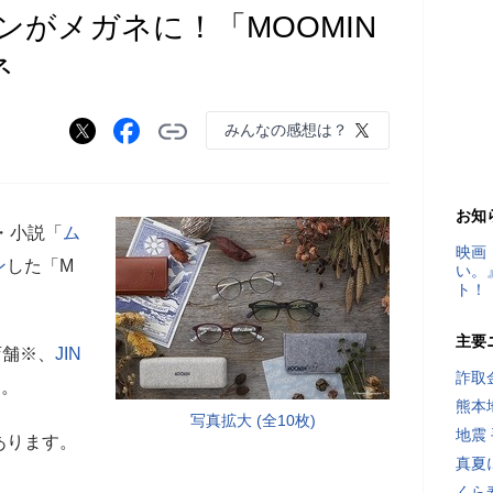
がメガネに！「MOOMIN
ネ
みんなの感想は？
お知
・小説「
ム
映画
ン
した「M
い。
ト！
主要
店舗※、
JIN
詐取
す。
熊本
写真拡大 (全10枚)
地震
あります。
真夏
くら