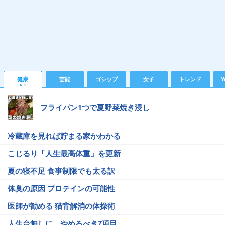
健康
芸能
ゴシップ
女子
トレンド
Y
フライパン1つで夏野菜焼き浸し
冷蔵庫を見れば貯まる家かわかる
こじるり「人生最高体重」を更新
夏の寝不足 食事制限でも太る訳
体臭の原因 プロテインの可能性
医師が勧める 猫背解消の体操術
人生台無しに…やめるべき7項目