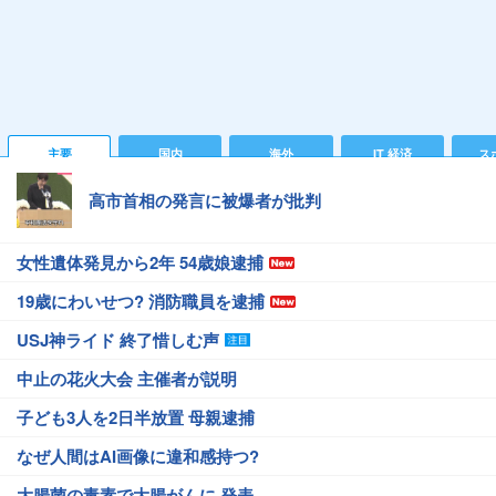
主要
国内
海外
IT 経済
ス
高市首相の発言に被爆者が批判
女性遺体発見から2年 54歳娘逮捕
19歳にわいせつ? 消防職員を逮捕
USJ神ライド 終了惜しむ声
中止の花火大会 主催者が説明
子ども3人を2日半放置 母親逮捕
なぜ人間はAI画像に違和感持つ?
大腸菌の毒素で大腸がんに 発表