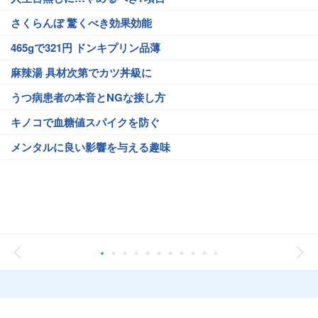
さくらんぼ 驚くべき効果効能
465gで321円 ドンキプリン品薄
麻辣湯 具材次第でカツ丼級に
うつ病患者の本音とNGな接し方
キノコで血糖値スパイクを防ぐ
メンタルに良い影響を与える趣味