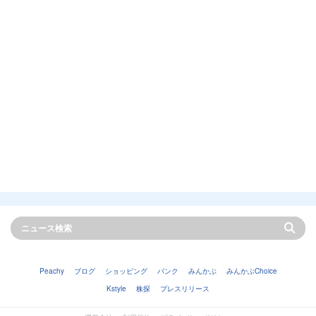
Peachy
ブログ
ショッピング
バンク
みんかぶ
みんかぶChoice
Kstyle
株探
プレスリリース