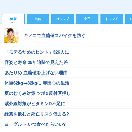
健康
芸能
ゴシップ
女子
トレンド
Y
キノコで血糖値スパイクを防ぐ
「モテるためのヒント」326人に
容姿と寿命 28年追跡で見えた差
あたりめ 血糖値を上げない理由
体重62kg→82kgに 寺田心の生活
夏のむくみ対策 ツボ&反射区押し
紫外線対策がビタミンD不足に
緑茶を飲むと死亡リスク低まる?
ヨーグルト いつ食べたらいい?