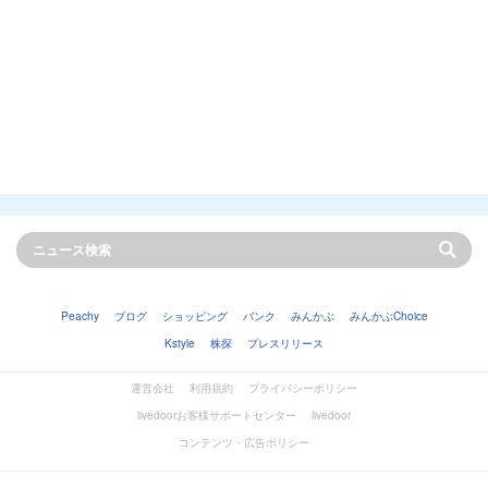
Peachy
ブログ
ショッピング
バンク
みんかぶ
みんかぶChoice
Kstyle
株探
プレスリリース
運営会社
利用規約
プライバシーポリシー
livedoorお客様サポートセンター
livedoor
コンテンツ・広告ポリシー