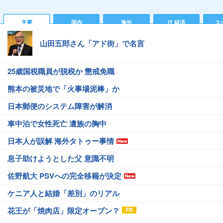
主要
国内
海外
IT 経済
ス
山田五郎さん「アド街」で名言
25歳国税職員が脱税か 懲戒免職
熊本の被災地で「火事場泥棒」か
日本郵便のシステム障害が解消
車中泊で女性死亡 遺族の胸中
日本人が誤解 海外タトゥー事情
息子助けようとした父 意識不明
佐野航大 PSVへの完全移籍が決定
ケニア人と結婚「差別」のリアル
花王が「焼肉店」限定オープン？