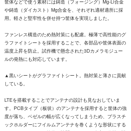
筐体などで使う素材には鋳造（フォージング）Mg-Li合金
や鋳造（ダイカスト）Mg合金を、それぞれ適材適所に採
用。軽さと堅牢性を併せ持つ筐体を実現しました。
ファンレス構造のため熱対策にも配慮。極薄で高性能のグ
ラファイトシートを採用することで、各部品や筐体表面の
温度上昇を防止。試作機で懸念された3Dカメラモジュー
ルの発熱にも対応しています。
▲黒いシートがグラファイトシート。熱対策と薄さに貢献
している。
LTEを搭載することでアンテナの設計も見なおしていま
す。PCBタイプ（板状）のアンテナを採用すると筐体の強
度が落ち、ベゼルの幅が広くなってしまうため、プラスチ
ックホルダーにフイルムアンテナを巻くような形状にする