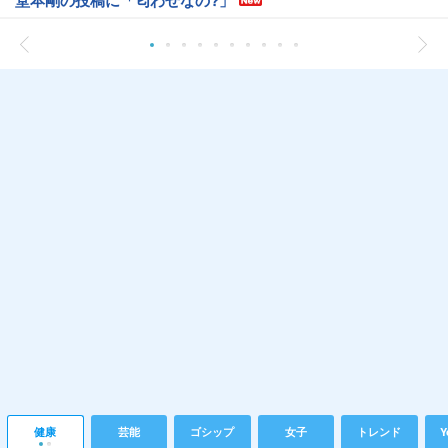
健康
芸能
ゴシップ
女子
トレンド
Y