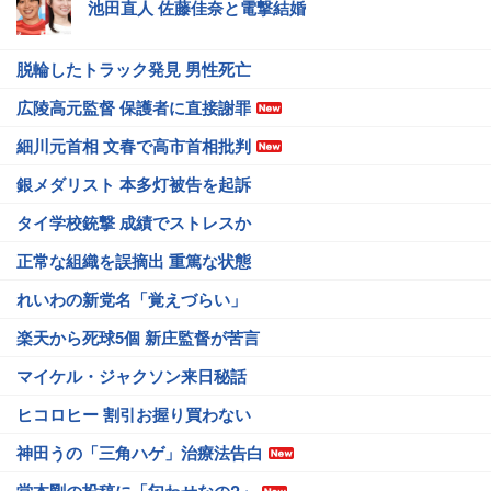
池田直人 佐藤佳奈と電撃結婚
脱輪したトラック発見 男性死亡
広陵高元監督 保護者に直接謝罪
細川元首相 文春で高市首相批判
銀メダリスト 本多灯被告を起訴
タイ学校銃撃 成績でストレスか
正常な組織を誤摘出 重篤な状態
れいわの新党名「覚えづらい」
楽天から死球5個 新庄監督が苦言
マイケル・ジャクソン来日秘話
ヒコロヒー 割引お握り買わない
神田うの「三角ハゲ」治療法告白
堂本剛の投稿に「匂わせなの?」