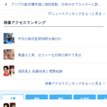
アジアの航空機市場に地殻変動、日本のサプライヤーに影響も
5
ITニュースランキングをもっと見る
画像アクセスランキング
中日が新庄監督招聘を検討か
重盛さと美、セクシーな日焼け跡チラ見せ
池田直人 佐藤佳奈と電撃結婚
画像アクセスランキングをもっと見る
主要
国内
海外
IT 経済
ス