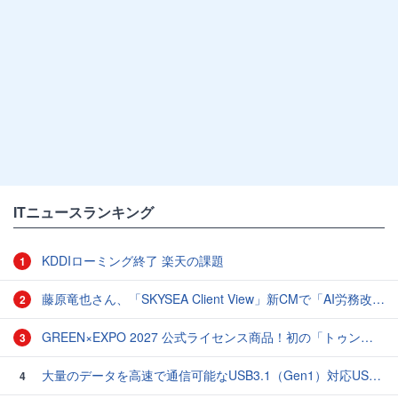
ITニュースランキング
KDDIローミング終了 楽天の課題
1
藤原竜也さん、「SKYSEA Client View」新CMで「AI労務改善」をアピール 働き方をAIが分析したら「すぐに休んで」と言われる？
2
GREEN×EXPO 2027 公式ライセンス商品！初の「トゥンクトゥンク」公式LINEスタンプ、販売開始
3
大量のデータを高速で通信可能なUSB3.1（Gen1）対応USB TypeC - USB TypeAケーブル
4