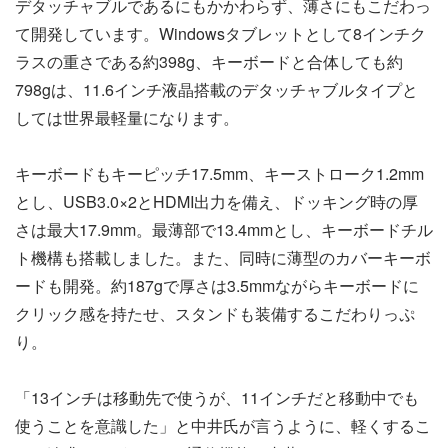
デタッチャブルであるにもかかわらず、薄さにもこだわっ
て開発しています。Windowsタブレットとして8インチク
ラスの重さである約398g、キーボードと合体しても約
798gは、11.6インチ液晶搭載のデタッチャブルタイプと
しては世界最軽量になります。
キーボードもキーピッチ17.5mm、キーストローク1.2mm
とし、USB3.0×2とHDMI出力を備え、ドッキング時の厚
さは最大17.9mm。最薄部で13.4mmとし、キーボードチル
ト機構も搭載しました。また、同時に薄型のカバーキーボ
ードも開発。約187gで厚さは3.5mmながらキーボードに
クリック感を持たせ、スタンドも装備するこだわりっぷ
り。
「13インチは移動先で使うが、11インチだと移動中でも
使うことを意識した」と中井氏が言うように、軽くするこ