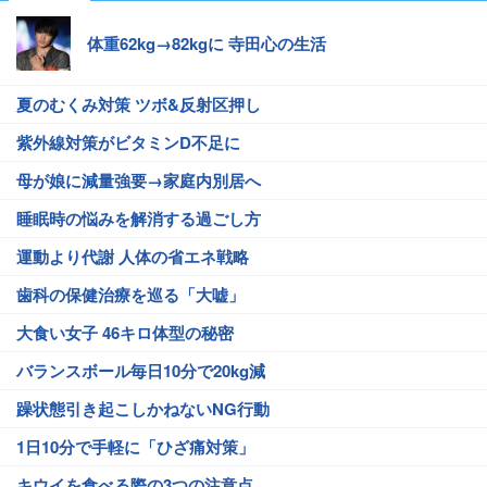
体重62kg→82kgに 寺田心の生活
夏のむくみ対策 ツボ&反射区押し
紫外線対策がビタミンD不足に
母が娘に減量強要→家庭内別居へ
睡眠時の悩みを解消する過ごし方
運動より代謝 人体の省エネ戦略
歯科の保健治療を巡る「大嘘」
大食い女子 46キロ体型の秘密
バランスボール毎日10分で20kg減
躁状態引き起こしかねないNG行動
1日10分で手軽に「ひざ痛対策」
キウイを食べる際の3つの注意点