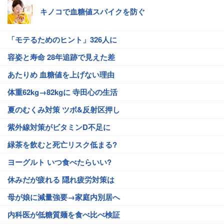
キノコで血糖値スパイクを防ぐ
「モテるためのヒント」326人に
容姿と寿命 28年追跡で見えた差
あたりめ 血糖値を上げない理由
体重62kg→82kgに 寺田心の生活
夏のむくみ対策 ツボ&反射区押し
紫外線対策がビタミンD不足に
緑茶を飲むと死亡リスク低まる?
ヨーグルト いつ食べたらいい?
休みだが疲れる 隠れ疲労対策は
母が娘に減量強要→家庭内別居へ
内科医が低糖質麺を食べ比べ検証