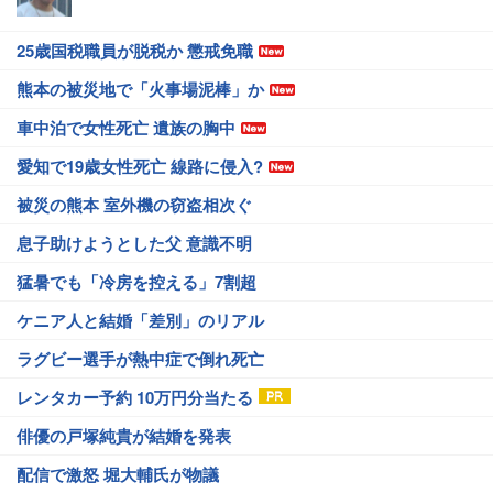
25歳国税職員が脱税か 懲戒免職
熊本の被災地で「火事場泥棒」か
車中泊で女性死亡 遺族の胸中
愛知で19歳女性死亡 線路に侵入?
被災の熊本 室外機の窃盗相次ぐ
息子助けようとした父 意識不明
猛暑でも「冷房を控える」7割超
ケニア人と結婚「差別」のリアル
ラグビー選手が熱中症で倒れ死亡
レンタカー予約 10万円分当たる
俳優の戸塚純貴が結婚を発表
配信で激怒 堀大輔氏が物議