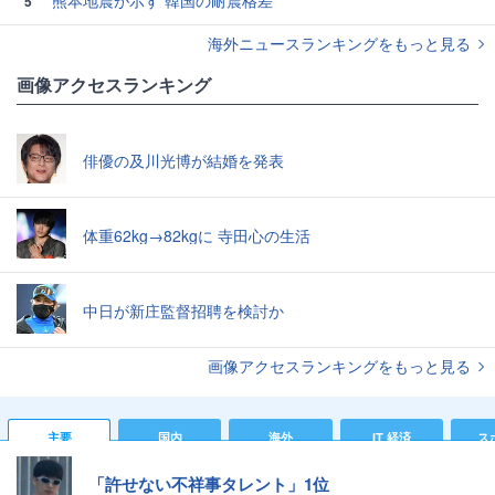
熊本地震が示す 韓国の耐震格差
5
海外ニュースランキングをもっと見る
画像アクセスランキング
俳優の及川光博が結婚を発表
体重62kg→82kgに 寺田心の生活
中日が新庄監督招聘を検討か
画像アクセスランキングをもっと見る
主要
国内
海外
IT 経済
ス
「許せない不祥事タレント」1位