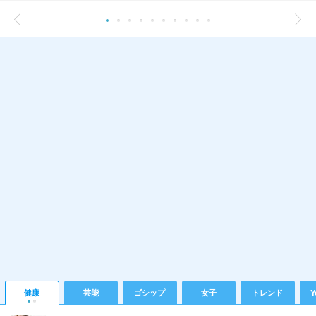
健康
芸能
ゴシップ
女子
トレンド
Y