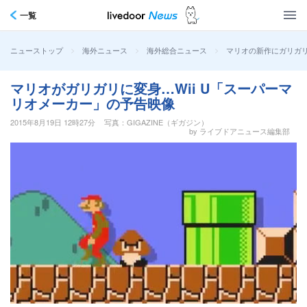
一覧
>
>
>
マリオの新作にガリガ
ニューストップ
海外ニュース
海外総合ニュース
マリオがガリガリに変身…Wii U「スーパーマ
リオメーカー」の予告映像
2015年8月19日 12時27分
写真：GIGAZINE（ギガジン）
by ライブドアニュース編集部