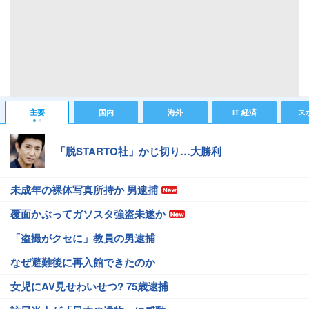
記事へ戻る
#海外ニュース
#海外総合ニュース
#スーパーマリオ
#Wii U
#任天堂
#ゲームの話題
#びっくり(ﾟдﾟ)!
主要
国内
海外
IT 経済
ス
「脱STARTO社」かじ切り…大勝利
未成年の裸体写真所持か 男逮捕
覆面かぶってガソスタ強盗未遂か
「盗撮がクセに」教員の男逮捕
なぜ避難後に再入館できたのか
女児にAV見せわいせつ? 75歳逮捕