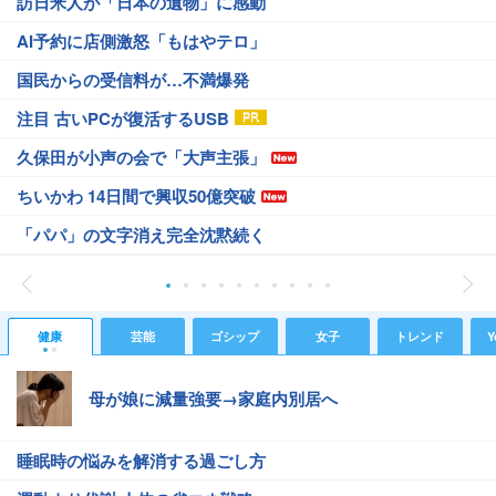
訪日米人が「日本の遺物」に感動
AI予約に店側激怒「もはやテロ」
国民からの受信料が…不満爆発
注目 古いPCが復活するUSB
久保田が小声の会で「大声主張」
ちいかわ 14日間で興収50億突破
「パパ」の文字消え完全沈黙続く
健康
芸能
ゴシップ
女子
トレンド
Y
母が娘に減量強要→家庭内別居へ
睡眠時の悩みを解消する過ごし方