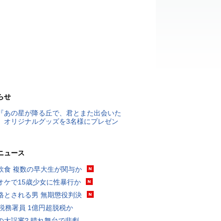
らせ
『あの星が降る丘で、君とまた出会いた
』オリジナルグッズを3名様にプレゼン
ニュース
飲食 複数の早大生が関与か
オケで15歳少女に性暴行か
格とされる男 無期懲役判決
代税務署員 1億円超脱税か
の大誤審? 晴れ舞台で悲劇