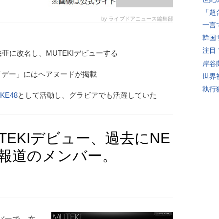
「超
by ライブドアニュース編集部
一言
韓国
注目
亜に改名し、MUTEKIデビューする
岸谷
イデー」にはヘアヌードが掲載
世界初
執行
KE48
として活動し、グラビアでも活躍していた
UTEKIデビュー、過去にNE
真報道のメンバー。