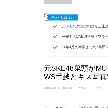
ざっくり言うと
元
SKE48
の
鬼頭桃菜
が三上悠
発売中の写真週刊誌「フラ
14年4月の卒業まで約5年間
S
元SKE48鬼頭がM
WS手越とキス写
2015年5月1日 11時44分
ナリナリドットコム