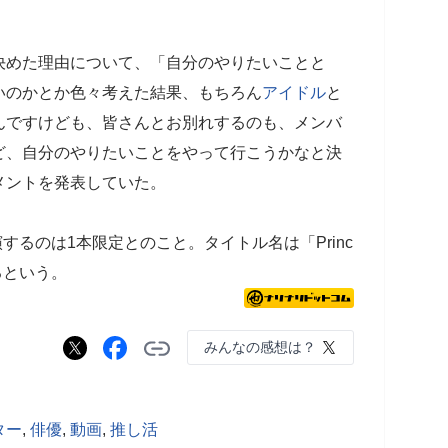
を決めた理由について、「自分のやりたいことと
いのかとか色々考えた結果、もちろん
アイドル
と
んですけども、皆さんとお別れするのも、メンバ
ど、自分のやりたいことをやって行こうかなと決
メントを発表していた。
演するのは1本限定とのこと。タイトル名は「Princ
れるという。
みんなの感想は？
ター
,
俳優
,
動画
,
推し活