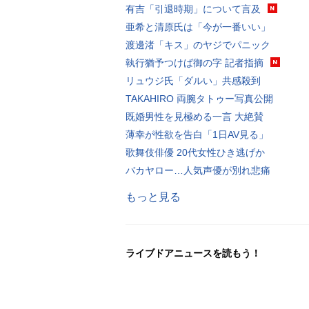
有吉「引退時期」について言及
亜希と清原氏は「今が一番いい」
渡邊渚「キス」のヤジでパニック
執行猶予つけば御の字 記者指摘
リュウジ氏「ダルい」共感殺到
TAKAHIRO 両腕タトゥー写真公開
既婚男性を見極める一言 大絶賛
薄幸が性欲を告白「1日AV見る」
歌舞伎俳優 20代女性ひき逃げか
バカヤロー…人気声優が別れ悲痛
もっと見る
ライブドアニュースを読もう！