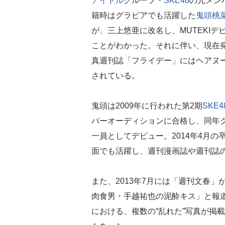
アイドル
グループ・
SKE48
の元メン
籍時はグラビアでも活躍した
鬼頭桃
が、三上悠亜に改名し、MUTEKIデ
ことがわかった。それに伴い、現在
真週刊誌「フライデー」にはヘアヌ
されている。
鬼頭は2009年に行われた第2期
SKE4
バーオーディションに合格し、同年
一員としてデビュー。2014年4月
面でも活躍し、週刊漫画誌や週刊誌
また、2013年7月には「週刊文春」
肉食男・手越祐也の泥酔キス」と報
における、複数の“乱れた”写真が掲