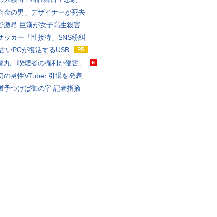
合金の男」デザイナーが死去
で激昂 巨漢が女子高生殺害
サッカー「性接待」SNS紛糾
 古いPCが復活するUSB
蘭丸「喫煙者の権利が侵害」
の男性VTuber 引退を発表
猶予つけば御の字 記者指摘