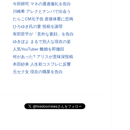
今田耕司 マネの通過儀礼を告白
川崎希 アレクとナンパで出会う
たらこCM元子役 産後体重に悲鳴
ひろゆき氏の妻 投稿を謝罪
有田哲平が「意外な素顔」を告白
ゆきぽよ まるで別人な現在の姿
人気YouTuber 離婚を即撤回
何があった? アリスが意味深投稿
本田紗来 人生初コスプレに反響
元セク女 現在の職業を告白