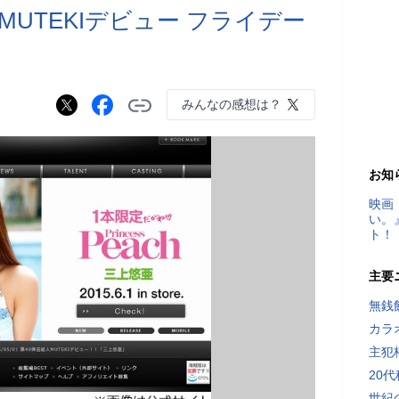
MUTEKIデビュー フライデー
みんなの感想は？
お知
映画
い。
ト！
主要
無銭
カラ
主犯
20
世紀