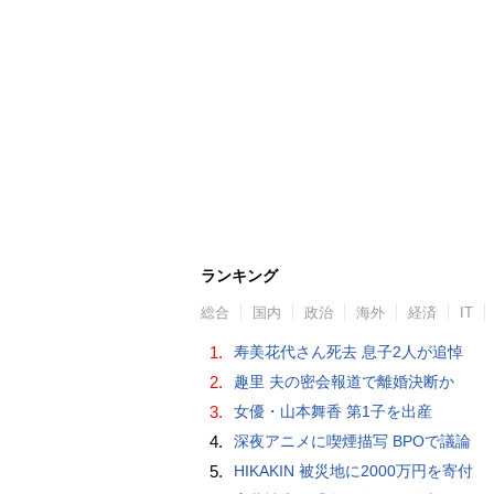
ランキング
総合
国内
政治
海外
経済
IT
1.
寿美花代さん死去 息子2人が追悼
2.
趣里 夫の密会報道で離婚決断か
3.
女優・山本舞香 第1子を出産
4.
深夜アニメに喫煙描写 BPOで議論
5.
HIKAKIN 被災地に2000万円を寄付