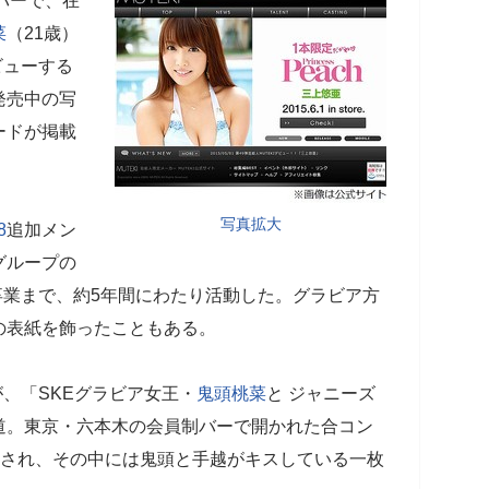
バーで、在
菜
（21歳）
ビューする
発売中の写
ードが掲載
写真拡大
8
追加メン
グループの
の卒業まで、約5年間にわたり活動した。グラビア方
の表紙を飾ったこともある。
が、「SKEグラビア女王・
鬼頭桃菜
と ジャニーズ
道。東京・六本木の会員制バーで開かれた合コン
載され、その中には鬼頭と手越がキスしている一枚