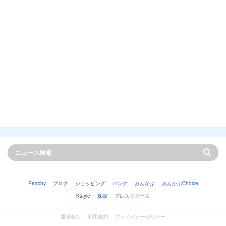
Peachy
ブログ
ショッピング
バンク
みんかぶ
みんかぶChoice
Kstyle
株探
プレスリリース
運営会社
利用規約
プライバシーポリシー