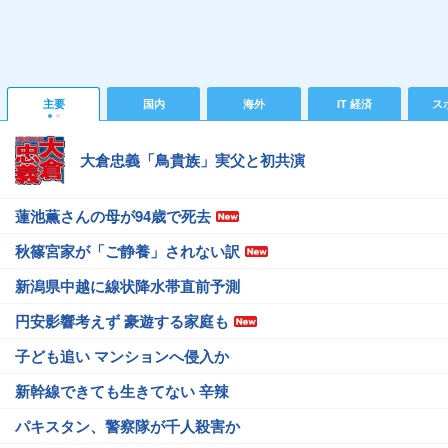
主要
国内
海外
IT 経済
ス
大倉忠義「鳥貴族」実父と初共演
蓮池薫さんの母が94歳で死去
秋篠宮家が「ご静養」されない訳
新潟県中越に線状降水帯直前予測
円安影響考えず 豪遊する家庭も
子ども追い マンションへ侵入か
新幹線できても生きてない 辛辣
パキスタン、警察隊が千人殺害か