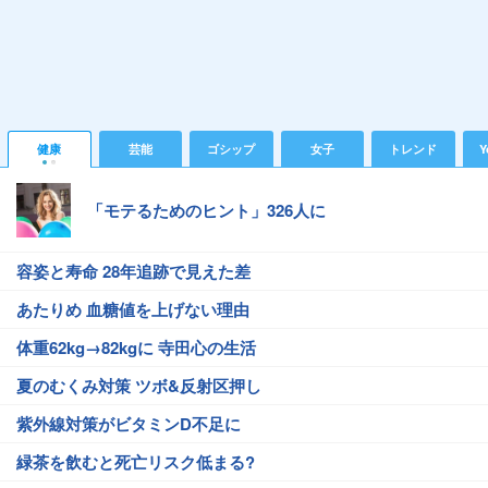
健康
芸能
ゴシップ
女子
トレンド
Y
「モテるためのヒント」326人に
容姿と寿命 28年追跡で見えた差
あたりめ 血糖値を上げない理由
体重62kg→82kgに 寺田心の生活
夏のむくみ対策 ツボ&反射区押し
紫外線対策がビタミンD不足に
緑茶を飲むと死亡リスク低まる?