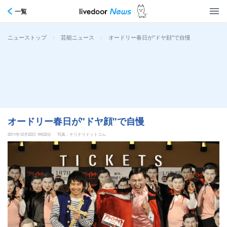
一覧
>
>
オードリー春日が"ドヤ顔"で自慢
ニューストップ
芸能ニュース
オードリー春日が"ドヤ顔"で自慢
2011年12月22日 1時22分
写真：ナリナリドットコム