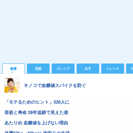
健康
芸能
ゴシップ
女子
トレンド
Y
キノコで血糖値スパイクを防ぐ
「モテるためのヒント」326人に
容姿と寿命 28年追跡で見えた差
あたりめ 血糖値を上げない理由