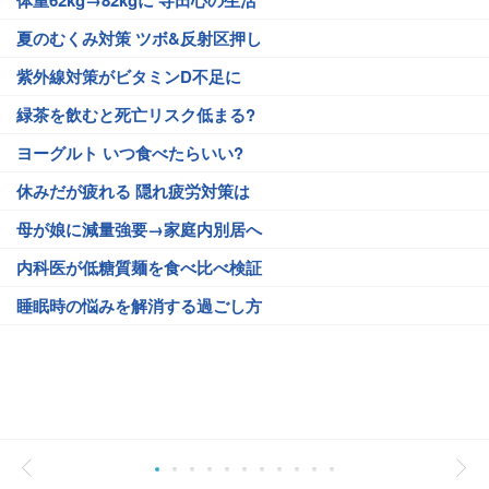
体重62kg→82kgに 寺田心の生活
夏のむくみ対策 ツボ&反射区押し
紫外線対策がビタミンD不足に
緑茶を飲むと死亡リスク低まる?
ヨーグルト いつ食べたらいい?
休みだが疲れる 隠れ疲労対策は
母が娘に減量強要→家庭内別居へ
内科医が低糖質麺を食べ比べ検証
睡眠時の悩みを解消する過ごし方