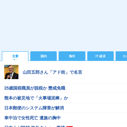
主要
国内
海外
IT 経済
ス
山田五郎さん「アド街」で名言
25歳国税職員が脱税か 懲戒免職
熊本の被災地で「火事場泥棒」か
日本郵便のシステム障害が解消
車中泊で女性死亡 遺族の胸中