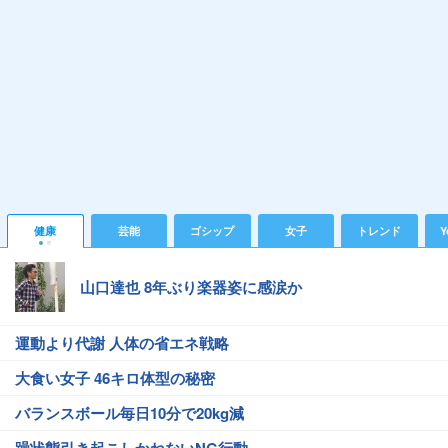
健康
芸能
ゴシップ
女子
トレンド
Y
山口達也 8年ぶり楽器姿に感涙か
運動より代謝 人体の省エネ戦略
大食い女子 46キロ体型の秘密
バランスボール毎日10分で20kg減