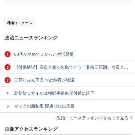
#国内ニュース
政治ニュースランキング
60代がやめてよかった生活習慣
1
【徹底解説】高市首相が広島でどう「非核三原則」言及？現状にとどめ将来は明言せず 著書では「邪魔になる」と主張
2
三原じゅん子氏 犬の飼育が物議
3
北朝鮮ミサイルは朝鮮半島東岸付近に落下
4
マックの新制限 配慮ゼロに落胆
5
政治ニュースランキングをもっと見る
画像アクセスランキング