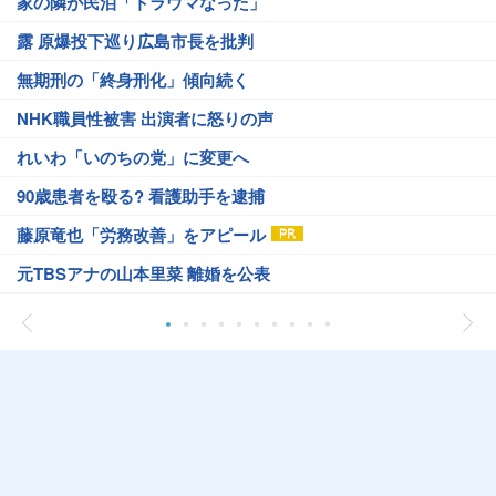
家の隣が民泊「トラウマなった」
露 原爆投下巡り広島市長を批判
無期刑の「終身刑化」傾向続く
NHK職員性被害 出演者に怒りの声
れいわ「いのちの党」に変更へ
90歳患者を殴る? 看護助手を逮捕
藤原竜也「労務改善」をアピール
元TBSアナの山本里菜 離婚を公表