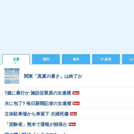
主要
国内
海外
IT 経済
ス
関東「真夏の暑さ」は終了か
7歳に暴行か 施設従業員の女逮捕
夫に包丁? 毎日新聞記者の女逮捕
立体駐車場から車落下 夫婦死傷
「泥酔者」熊本で通報が頻発か