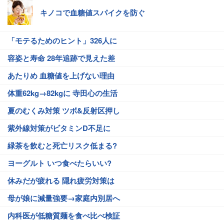
キノコで血糖値スパイクを防ぐ
「モテるためのヒント」326人に
容姿と寿命 28年追跡で見えた差
あたりめ 血糖値を上げない理由
体重62kg→82kgに 寺田心の生活
夏のむくみ対策 ツボ&反射区押し
紫外線対策がビタミンD不足に
緑茶を飲むと死亡リスク低まる?
ヨーグルト いつ食べたらいい?
休みだが疲れる 隠れ疲労対策は
母が娘に減量強要→家庭内別居へ
内科医が低糖質麺を食べ比べ検証