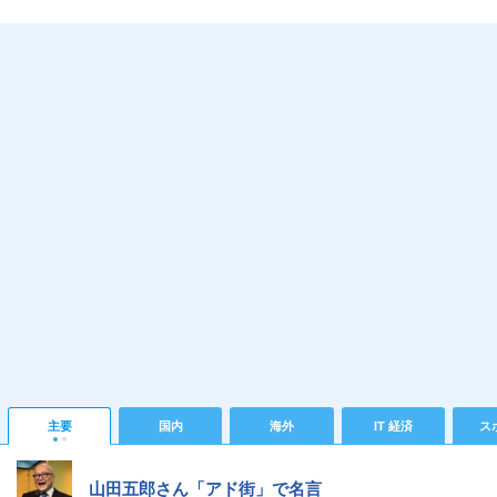
主要
国内
海外
IT 経済
ス
山田五郎さん「アド街」で名言