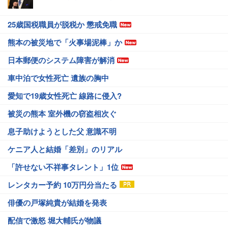
25歳国税職員が脱税か 懲戒免職
熊本の被災地で「火事場泥棒」か
日本郵便のシステム障害が解消
車中泊で女性死亡 遺族の胸中
愛知で19歳女性死亡 線路に侵入?
被災の熊本 室外機の窃盗相次ぐ
息子助けようとした父 意識不明
ケニア人と結婚「差別」のリアル
「許せない不祥事タレント」1位
レンタカー予約 10万円分当たる
俳優の戸塚純貴が結婚を発表
配信で激怒 堀大輔氏が物議