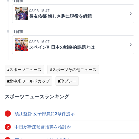
-1日前
08/08 18:47
長友佑都 悔しさ胸に現役を継続
-1日前
08/08 16:07
スペインV 日本の戦略的課題とは
#スポーツニュース
#スポーツその他ニュース
#北中米ワールドカップ
#珍プレー
#スポーツニュース・トピックス
#イングランド代表
スポーツニュースランキング
須江監督 女子部員に3条件提示
1
中日が新庄監督招聘を検討か
2