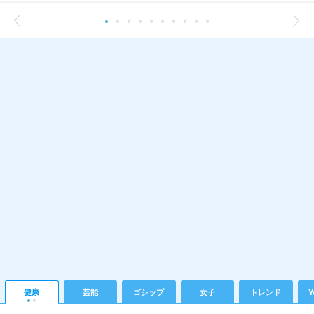
健康
芸能
ゴシップ
女子
トレンド
Y