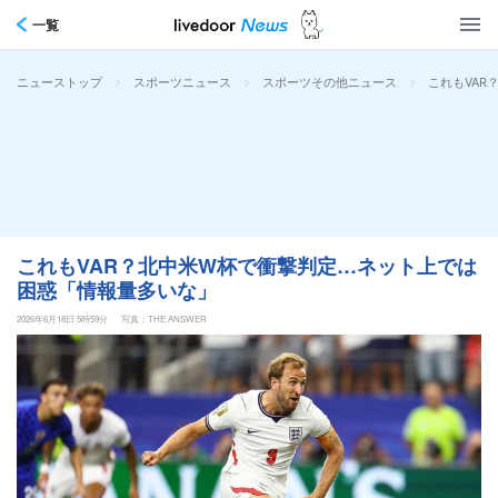
一覧
>
>
>
これもVA
ニューストップ
スポーツニュース
スポーツその他ニュース
これもVAR？北中米W杯で衝撃判定…ネット上では
困惑「情報量多いな」
2026年6月18日 5時59分
写真：THE ANSWER