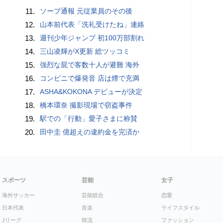
11.
ソープ通報 元従業員のその後
12.
山本前代表「洗礼受けたね」連絡
13.
週刊少年ジャンプ 初100万部割れ
14.
三山凌輝がX更新 総ツッコミ
15.
強烈な屁で客数十人が避難 海外
16.
コンビニで爆発音 店は煙で充満
17.
ASHA&KOKONA デビューが決定
18.
橋本環奈 撮影現場で窃盗事件
19.
駅での「行動」愛子さまに称賛
20.
田中圭 億超えの違約金を完済か
スポーツ
芸能
女子
海外サッカー
芸能総合
恋愛
日本代表
音楽
ライフスタイル
Jリーグ
韓流
ファッション