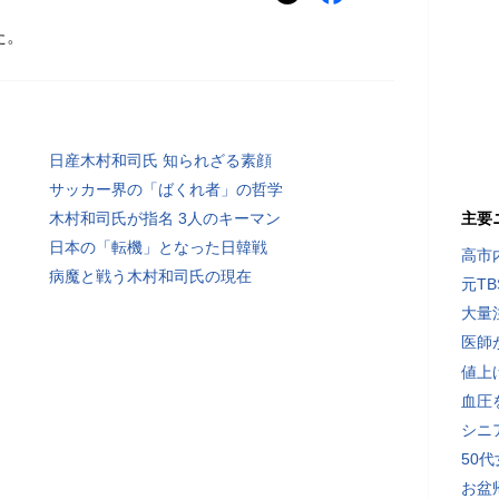
た。
日産木村和司氏 知られざる素顔
サッカー界の「ばくれ者」の哲学
木村和司氏が指名 3人のキーマン
主要
日本の「転機」となった日韓戦
高市
病魔と戦う木村和司氏の現在
元T
大量
医師
値上
血圧
シニ
50
お盆