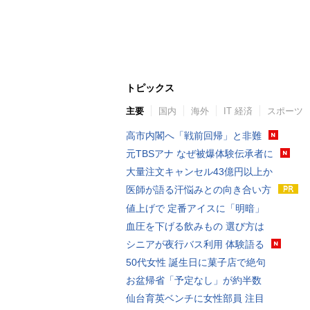
トピックス
主要
国内
海外
IT 経済
スポーツ
高市内閣へ「戦前回帰」と非難
元TBSアナ なぜ被爆体験伝承者に
大量注文キャンセル43億円以上か
医師が語る汗悩みとの向き合い方
値上げで 定番アイスに「明暗」
血圧を下げる飲みもの 選び方は
シニアが夜行バス利用 体験語る
50代女性 誕生日に菓子店で絶句
お盆帰省「予定なし」が約半数
仙台育英ベンチに女性部員 注目