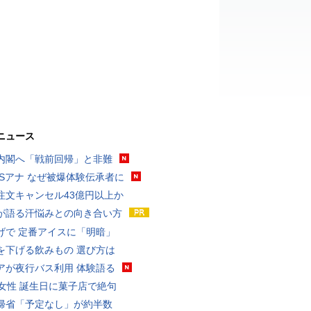
ニュース
内閣へ「戦前回帰」と非難
BSアナ なぜ被爆体験伝承者に
注文キャンセル43億円以上か
が語る汗悩みとの向き合い方
げで 定番アイスに「明暗」
を下げる飲みもの 選び方は
アが夜行バス利用 体験語る
代女性 誕生日に菓子店で絶句
帰省「予定なし」が約半数