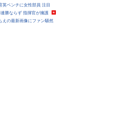
育英ベンチに女性部員 注目
8連勝ならず 指揮官が擁護
もえの最新画像にファン騒然