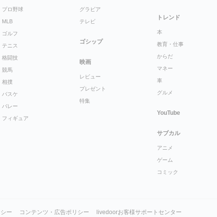
プロ野球
グラビア
トレンド
MLB
テレビ
本
ゴルフ
ゴシップ
教育・仕事
テニス
からだ
格闘技
映画
マネー
競馬
レビュー
車
相撲
プレゼント
グルメ
バスケ
特集
バレー
YouTube
フィギュア
サブカル
アニメ
ゲーム
コミック
リシー
コンテンツ・広告ポリシー
livedoorお客様サポートセンター