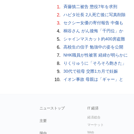
1.
斉藤慎二被告 懲役7年を求刑
2.
ハビタ社長 2人死亡後に写真削除
3.
セクシー女優の寄付報告 中傷も
4.
桐谷さん がん後悔「千円位」か
5.
シャインマスカット約400房盗難
6.
高校生の信子 勉強中の姿を公開
7.
NHK職員が性被害 経緯が明らかに
8.
りくりゅうに「そろそろ飽きた」
9.
30代で祖母 交際1カ月で妊娠
10.
イオン事故 母親は「ギャー」と
ニューストップ
IT 経済
経済総合
主要
マーケット
Web
国内