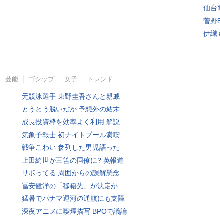
仙台
菅野
伊織
芸能
ゴシップ
女子
トレンド
元競泳選手 東野圭吾さんと親戚
とうとう脱いだか 予想外の結末
成長投資枠を効率よく利用 解説
気象予報士 初ナイトプール満喫
戦争こわい 参列した男児語った
上田綺世が三笘の同僚に? 英報道
サボってる 周囲からの誤解懸念
冨安健洋の「移籍先」が決定か
猛暑でパナマ運河の通航にも支障
深夜アニメに喫煙描写 BPOで議論