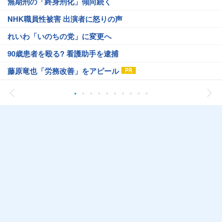
無期刑の「終身刑化」傾向続く
NHK職員性被害 出演者に怒りの声
れいわ「いのちの党」に変更へ
90歳患者を殴る? 看護助手を逮捕
藤原竜也「労務改善」をアピール