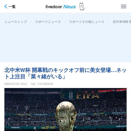
一覧
>
>
>
北中米W杯
ニューストップ
スポーツニュース
スポーツその他ニュース
北中米W杯 開幕戦のキックオフ前に美女登場…ネッ
ト上注目「菜々緒がいる」
2026年6月12日 7時3分
写真：THE ANSWER