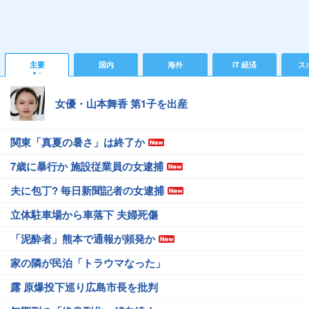
主要
国内
海外
IT 経済
ス
女優・山本舞香 第1子を出産
関東「真夏の暑さ」は終了か
7歳に暴行か 施設従業員の女逮捕
夫に包丁? 毎日新聞記者の女逮捕
立体駐車場から車落下 夫婦死傷
「泥酔者」熊本で通報が頻発か
家の隣が民泊「トラウマなった」
露 原爆投下巡り広島市長を批判