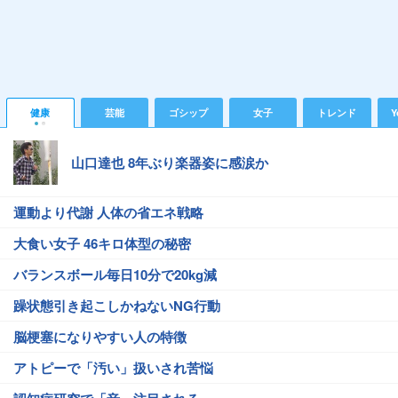
健康
芸能
ゴシップ
女子
トレンド
Y
山口達也 8年ぶり楽器姿に感涙か
運動より代謝 人体の省エネ戦略
大食い女子 46キロ体型の秘密
バランスボール毎日10分で20kg減
躁状態引き起こしかねないNG行動
脳梗塞になりやすい人の特徴
アトピーで「汚い」扱いされ苦悩