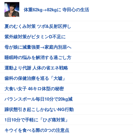
体重62kg→82kgに 寺田心の生活
夏のむくみ対策 ツボ&反射区押し
紫外線対策がビタミンD不足に
母が娘に減量強要→家庭内別居へ
睡眠時の悩みを解消する過ごし方
運動より代謝 人体の省エネ戦略
歯科の保健治療を巡る「大嘘」
大食い女子 46キロ体型の秘密
バランスボール毎日10分で20kg減
躁状態引き起こしかねないNG行動
1日10分で手軽に「ひざ痛対策」
キウイを食べる際の3つの注意点