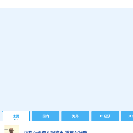
主要
国内
海外
IT 経済
ス
正常な組織を誤摘出 重篤な状態