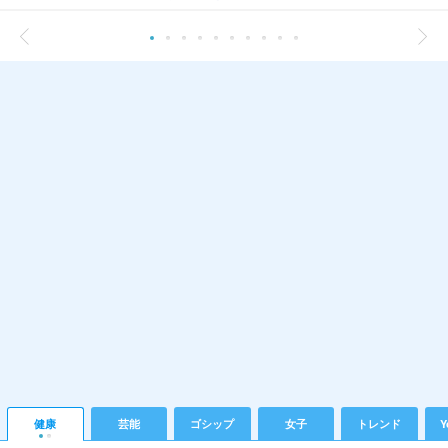
健康
芸能
ゴシップ
女子
トレンド
Y